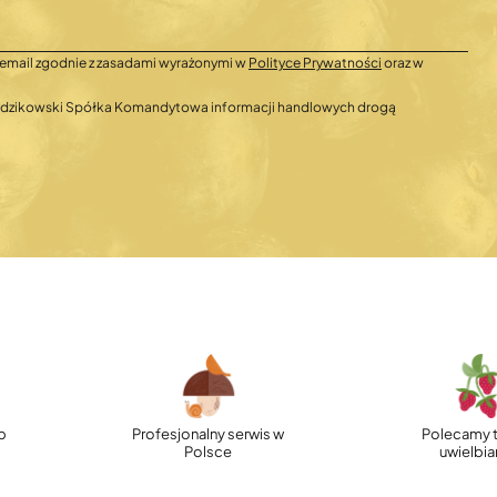
email zgodnie z zasadami wyrażonymi w
Polityce Prywatności
oraz w
 Radzikowski Spółka Komandytowa informacji handlowych drogą
p
Profesjonalny serwis w
Polecamy t
Polsce
uwielbi