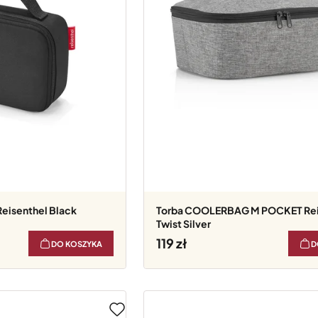
eisenthel Black
Torba COOLERBAG M POCKET Reisenthel
Twist Silver
119
DO KOSZYKA
D