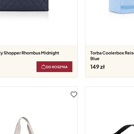
ily Shopper Rhombus Midnight
Torba Coolerbox Reisenthel Twist Powder
Blue
149
DO KOSZYKA