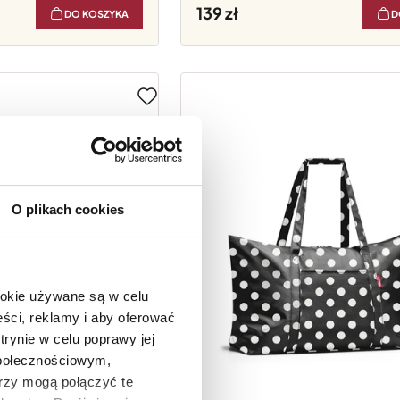
139
DO KOSZYKA
D
O plikach cookies
ookie używane są w celu
ści, reklamy i aby oferować
trynie w celu poprawy jej
społecznościowym,
rzy mogą połączyć te