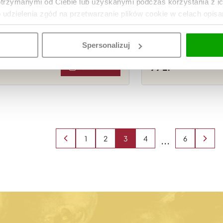
otrzymanymi od Ciebie lub uzyskanymi podczas korzystania z i
o udzielenia zgód na przetwarzanie plików cookie w celach opis
Torba COOLERBAG XS
Spersonalizuj
ripes
99
DO KOSZYKA
1
2
3
4
5
6