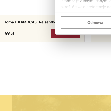
informacje z innymi danymi 
określić swoje preferencje d
Torba THERMOCASE Reisenthel Twist Blush
Torba THERMOCASE Reisenthel
Odmowa
Summerst
69
79
DO KOSZYKA