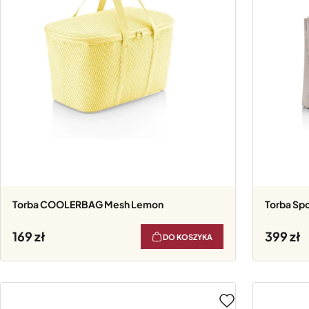
Torba COOLERBAG Mesh Lemon
Torba Sp
169
399
DO KOSZYKA