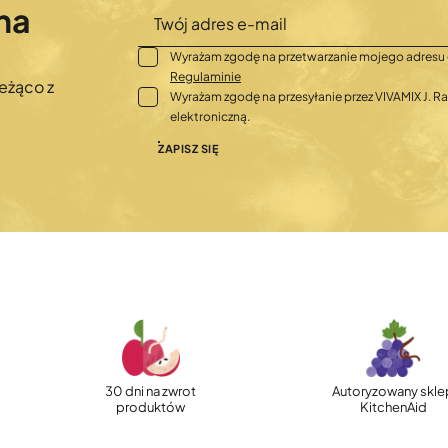
na
Wyrażam zgodę na przetwarzanie mojego adresu 
Regulaminie
eżąco z
Wyrażam zgodę na przesyłanie przez VIVAMIX J.
elektroniczną.
ZAPISZ SIĘ
30 dni na zwrot
Autoryzowany skle
produktów
KitchenAid