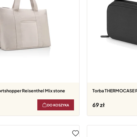
ortshopper Reisenthel Mix stone
Torba THERMOCASE R
69
DO KOSZYKA