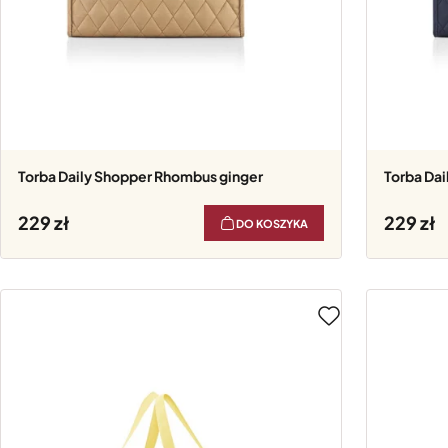
Torba Daily Shopper Rhombus ginger
Torba Da
229
229
DO KOSZYKA