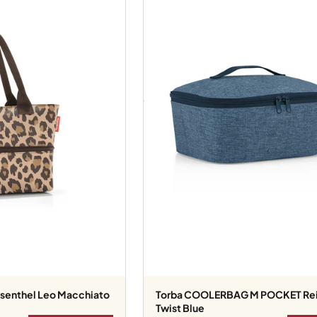
isenthel Leo Macchiato
Torba COOLERBAG M POCKET Reisenthel
Twist Blue