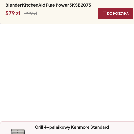
Blender KitchenAid Pure Power 5KSB2073
579
729
DO KOSZYKA
Grill 4-palnikowy Kenmore Standard