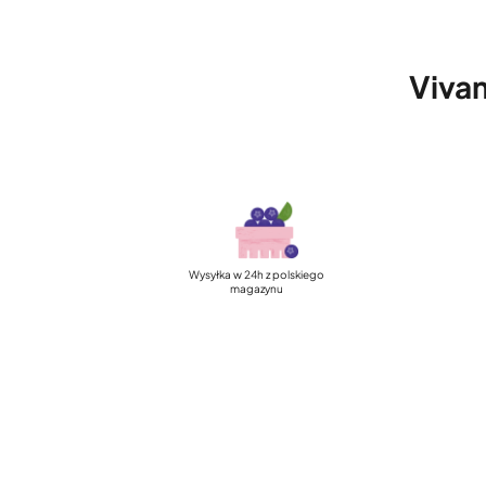
Vivam
Wysyłka w 24h z polskiego
magazynu