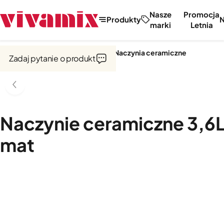
Nasze
Promocja
Produkty
marki
Letnia
Strona główna
Garnki i naczynia
Naczynia ceramiczne
Zadaj pytanie o produkt
Naczynie ceramiczne 3,6L
mat