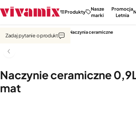
Nasze
Promocja
Produkty
marki
Letnia
Strona główna
Garnki i naczynia
Naczynia ceramiczne
Zadaj pytanie o produkt
Naczynie ceramiczne 0,9L
mat