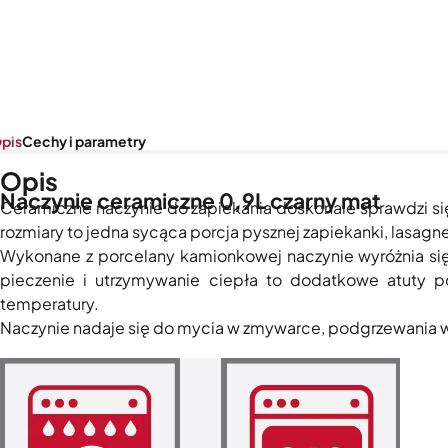
pis
Cechy i parametry
Opis
Naczynie ceramiczne 0,9L czarny mat
Ceramiczne naczynie do zapiekania doskonale sprawdzi si
rozmiary to jedna sycąca porcja pysznej zapiekanki, lasagn
Wykonane z porcelany kamionkowej naczynie wyróżnia się
pieczenie i utrzymywanie ciepła to dodatkowe atuty po
temperatury.
Naczynie nadaje się do mycia w zmywarce, podgrzewania w