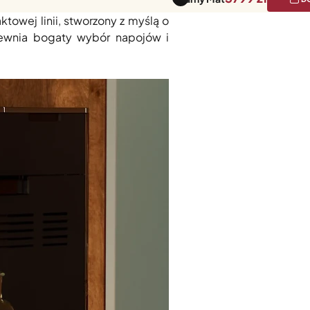
hcesz pić kawę jak z ulubionej
owej linii, stworzony z myślą o
apewnia bogaty wybór napojów i