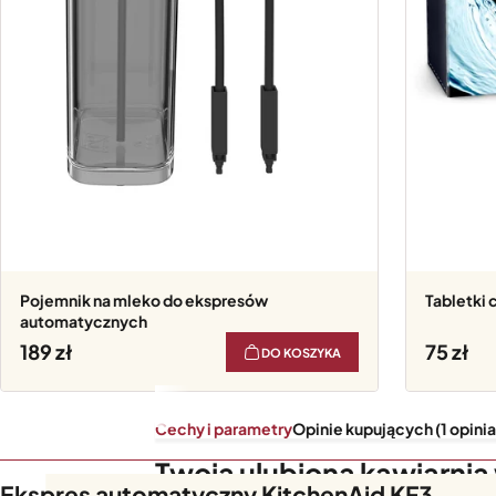
Pojemnik na mleko do ekspresów
Tabletki 
automatycznych
189
75
DO KOSZYKA
Cechy i parametry
Opinie kupujących (1 opinia
Twoja ulubiona kawiarni
Ekspres automatyczny KitchenAid KF3