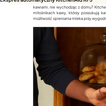
Masz dość skomplikowanych ekspresów,
kawiarni, nie wychodząc z domu? Kitche
miłośnikach kawy, którzy poszukują k
możliwość spieniania mleka przy wygo