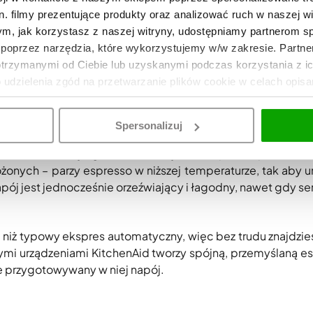
odzajów kaw – od klasycznego espresso, przez cappucci
. filmy prezentujące produkty oraz analizować ruch w naszej wi
ach użytkownika.
tym, jak korzystasz z naszej witryny, udostępniamy partnerom 
poprzez narzędzia, które wykorzystujemy w/w zakresie. Partne
niania mleka
otrzymanymi od Ciebie lub uzyskanymi podczas korzystania z i
baristy bez żadnego wysiłku. Zaawansowany system au
o udzielenia zgód na przetwarzanie plików cookie w celach opis
i kawy, pozwalając na przygotowanie dwóch napojów mle
 z mlekiem. Jest to szybkie, higieniczne i proste rozwiąza
Spersonalizuj
ni
odniona i zbyt gorzka, bo klasyczne espresso przelewa si
nych – parzy espresso w niższej temperaturze, tak aby u
ój jest jednocześnie orzeźwiający i łagodny, nawet gdy se
niż typowy ekspres automatyczny, więc bez trudu znajdzies
ymi urządzeniami KitchenAid tworzy spójną, przemyślaną es
 przygotowywany w niej napój.