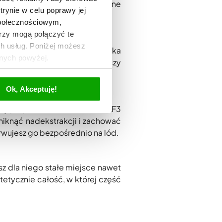
no, po kawy mrożone. Ulubione
trynie w celu poprawy jej
społecznościowym,
rzy mogą połączyć te
ch usług. Poniżej możesz
tomatycznego dozowania mleka
anych powyżej.
cznych jednocześnie. Wystarczy
nie.
Ok, Akceptuję!
ę po prostu na kostki lodu. KF3
niknąć nadekstrakcji i zachować
rwujesz go bezpośrednio na lód.
z dla niego stałe miejsce nawet
tetycznie całość, w której część