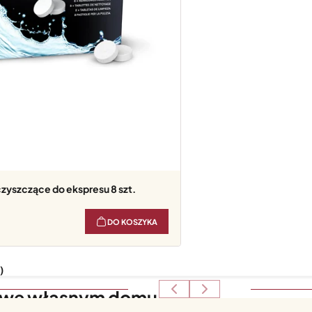
czyszczące do ekspresu 8 szt.
DO KOSZYKA
)
a we własnym domu