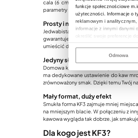
cala (6 cm) z dostępem do ponad 15 r
funkcje społecznościowe m.in
parametry można łatwo zapisać w profil
użyteczności. Informacje o 
reklamowym i analitycznym, 
Prosty i niezawodny system spie
informacje z innymi danymi 
Jedwabista pianka o jakości jak od 
określić swoje preferencje d
gwarantuje idealne połączenie mleka 
umieścić dołączony w dowolnym pojemniku
Odmowa
Jedyny słuszny wybór na upalne d
Domowa kawa na lodzie często bywa rozw
ma dedykowane ustawienie do kaw mrożo
zrównoważony smak. Dzięki temu Twój nap
Mały format, duży efekt
Smukła forma KF3 zajmuje mniej miejsca 
na mniejszym blacie. W połączeniu z inn
kawowa wygląda tak dobrze, jak smakuje
Dla kogo jest KF3?