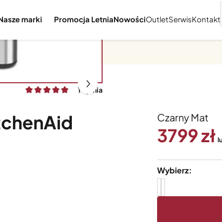
Nasze marki
Promocja Letnia
Nowości
Outlet
Serwis
Kontakt
1 opinia
tchenAid
Czarny Mat
3799
l
Wybierz: