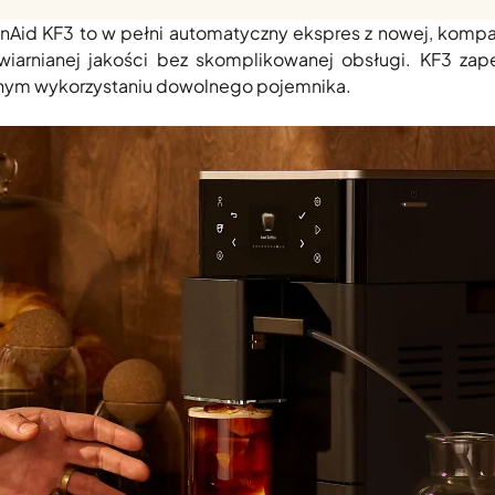
 które wymagają baristycznej wiedzy, a jednocześnie c
nAid KF3 to w pełni automatyczny ekspres z nowej, kompakt
awiarnianej jakości bez skomplikowanej obsługi. KF3 z
dnym wykorzystaniu dowolnego pojemnika.