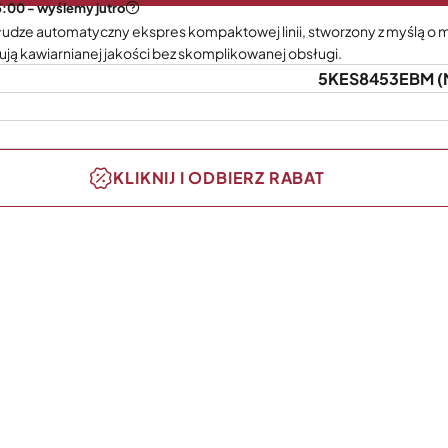
5:00 - wyślemy jutro
słudze automatyczny ekspres kompaktowej linii, stworzony z myślą o 
ują kawiarnianej jakości bez skomplikowanej obsługi.
5KES8453EBM
(
KLIKNIJ I ODBIERZ RABAT