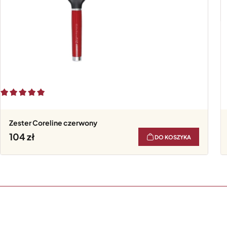
Zester Coreline czerwony
104
DO KOSZYKA