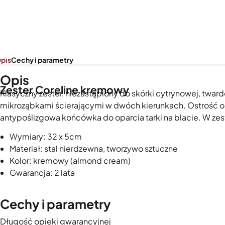
pis
Cechy i parametry
Opis
Zester Coreline kremowy
Klasyczny zester, niezastąpiony do skórki cytrynowej, twar
mikroząbkami ścierającymi w dwóch kierunkach. Ostrość o
antypoślizgowa końcówka do oparcia tarki na blacie. W ze
Wymiary: 32 x 5cm
Materiał: stal nierdzewna, tworzywo sztuczne
Kolor: kremowy (almond cream)
Gwarancja: 2 lata
Cechy i parametry
Długość opieki gwarancyjnej