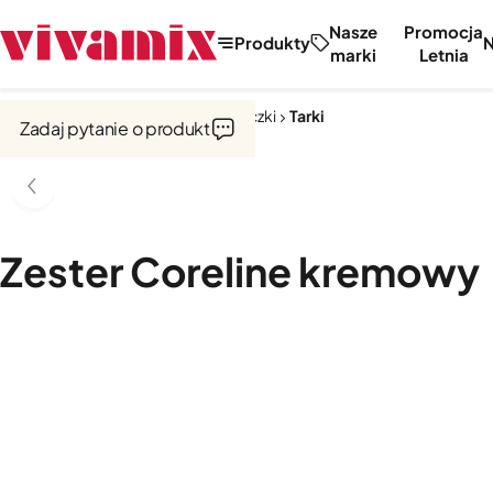
Nasze
Promocja
Produkty
marki
Letnia
Strona główna
Noże, tarki, obieraczki
Tarki
Zadaj pytanie o produkt
Zester Coreline kremowy