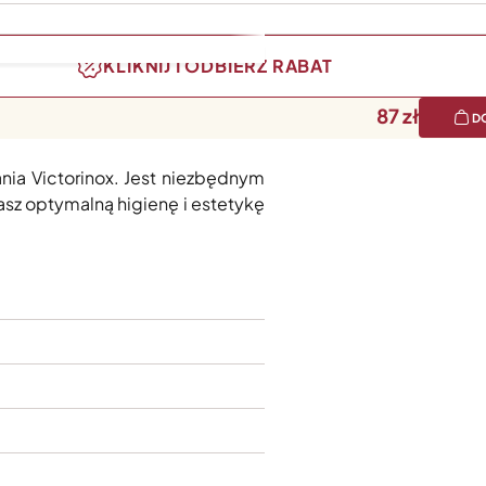
KLIKNIJ I ODBIERZ RABAT
87
D
ku pszczelego i czystego oleju
nia Victorinox. Jest niezbędnym
sz optymalną higienę i estetykę