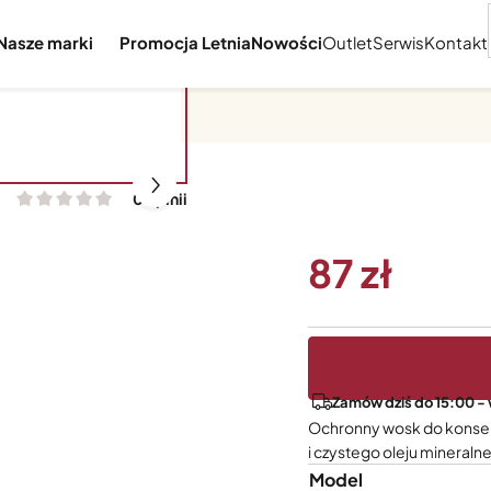
Nasze marki
Promocja Letnia
Nowości
Outlet
Serwis
Kontakt
0 opinii
87
Zamów dziś do 15:00 - 
Ochronny wosk do konserw
i czystego oleju mineraln
Model