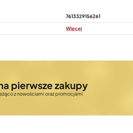
7613329156261
Więcej
na pierwsze zakupy
bieżąco z nowościami oraz promocjami