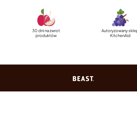
30 dni na zwrot
Autoryzowany skle
produktów
KitchenAid