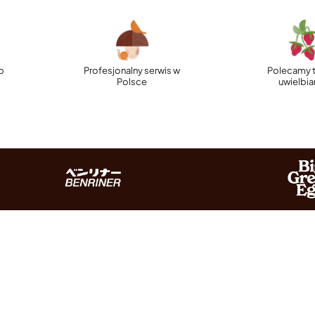
p
Profesjonalny serwis w
Polecamy t
Polsce
uwielbi