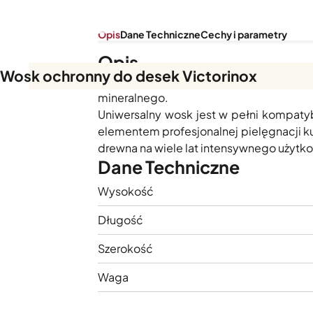
Opis
Dane Techniczne
Cechy i parametry
Opis
Wosk ochronny do desek Victorinox
Ochronny wosk do konserwacji desek 
mineralnego.
Uniwersalny wosk jest w pełni kompatyb
elementem profesjonalnej pielęgnacji k
drewna na wiele lat intensywnego użytk
Dane Techniczne
Wysokość
Długość
Szerokość
Waga