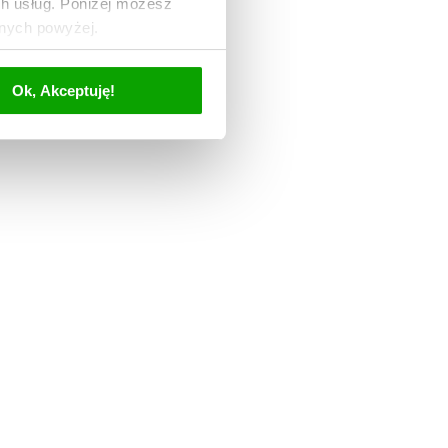
ch usług. Poniżej możesz
anych powyżej.
Ok, Akceptuję!