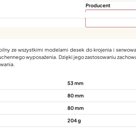
Producent
Victorinox
to naturalna formuła oparta na mieszance wos
ilny ze wszystkimi modelami desek do krojenia i serwowa
uchennego wyposażenia. Dzięki jego zastosowaniu zachowa
owania.
53 mm
80 mm
80 mm
204 g