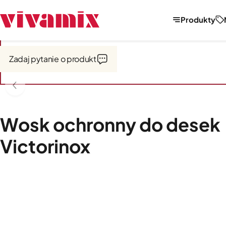
Produkty
Strona główna
Narzędzia i akcesoria kuchenne
Deski kuchenne
Zadaj pytanie o produkt
Wosk ochronny do desek
Victorinox