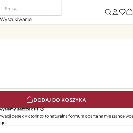
Wyszukiwanie
DODAJ DO KOSZYKA
wyślemy jeszcze dziś!
acji desek Victorinox to naturalna formuła oparta na mieszance wo
ego.