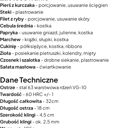
Pierś z kurczaka
- porcjowanie, usuwanie ścięgien
Steki
- plastrowanie
Filet z ryby
- porcjowanie, usuwanie skóry
Cebula średnia
- kostka
Papryka
- usuwanie gniazd, julienne, kostka
Marchew
- krążki, słupki, kostka
Cukinię
- półksiężyce, kostka, ribbons
Zioła
- posiekanie pietruszki, kolendry, mięty
Czosnek i szalotka
- drobne siekanie, plastrowanie
Sałata masłowa
- ćwiartkowanie
Dane Techniczne
Ostrze
- stal 63 warstwowa rdzeń VG-10
Twardość
- 60 HRC +/- 1
Długość całkowita
- 32cm
Długość ostrza
- 18 cm
Szerokość klingi
- 4,5 cm
Grubość klingi
- ok. 2,5 mm