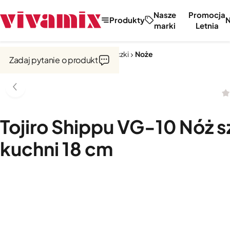
Nasze
Promocja
Produkty
marki
Letnia
Strona główna
Noże, tarki, obieraczki
Noże
Zadaj pytanie o produkt
Tojiro Shippu VG-10 Nóż s
kuchni 18 cm