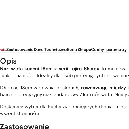
pis
Zastosowanie
Dane Techniczne
Seria Shippu
Cechy i parametry
Opis
Nóż szefa kuchni 18cm z serii Tojiro Shippu
to mniejsza 
funkcjonalności. Idealny dla osób preferujących lżejsze nar
Długość 18cm zapewnia doskonałą
równowagę między ko
bardziej precyzyjny niż standardowy 21cm nóż szefa. Mniejsz
Doskonały wybór dla kucharzy o mniejszych dłoniach, osó
wszechstronności.
Zastosowanie