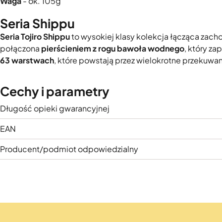
Waga
- ok. 105g
Seria Shippu
Seria Tojiro Shippu
to wysokiej klasy kolekcja łącząca zacho
połączona
pierścieniem z rogu bawoła wodnego
, który za
63 warstwach
, które powstają przez wielokrotne przekuwani
Cechy i parametry
Długość opieki gwarancyjnej
EAN
Producent/podmiot odpowiedzialny