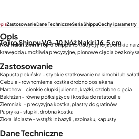
pis
Zastosowanie
Dane Techniczne
Seria Shippu
Cechy i parametry
Opis
Tojiro Shippu VG-10 Nóż Nakiri 16,5 cm
Nóż Nakiri z serii Tojiro Shippu
to tradycyjne japońskie nar
krawędzią umożliwia precyzyjne, pionowe cięcia bez kołysa
Zastosowanie
Kapusta pekińska - szybkie szatkowanie na kimchi lub sałat
Cebula - równomierna kostka drobno posiekana
Marchew - cienkie słupki julienne, krążki, ozdobne cięcia
Bakłażan - równe półksiężyce i kostka do ratatouille
Ziemniaki - precyzyjna kostka, plastry do gratinów
Papryka - słupki, drobna kostka
Zioła liściaste - wstążki z bazylii, szpinaku, kapusty
Dane Techniczne