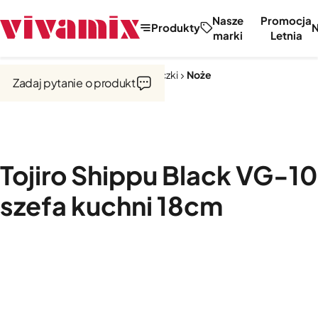
Nasze
Promocja
Produkty
marki
Letnia
Strona główna
Noże, tarki, obieraczki
Noże
Zadaj pytanie o produkt
Tojiro Shippu Black VG-1
szefa kuchni 18cm