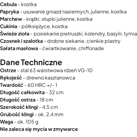
Cebula
- kostka
Papryka
- usuwanie gniazd nasiennych, julienne, kostka
Marchew
- krążki, słupki julienne, kostka
Cukinia
- półksiężyce, kostka
Świeże zioła
- posiekanie pietruszki, kolendry, bazylii, tymi
Czosnek i szalotka
- drobne siekanie, cienkie plastry
Sałata masłowa
- ćwiartkowanie, chiffonade
Dane Techniczne
Ostrze
- stal 63 warstwowa rdzeń VG-10
Rękojeść
- drewno kasztanowca
Twardość
- 60 HRC +/- 1
Długość całkowita
- 32 cm
Długość ostrza
- 18 cm
Szerokość klingi
- 4,5 cm
Grubość klingi
- ok. 2,4 mm
Waga
- ok. 105 g
Nie zaleca się mycia w zmywarce