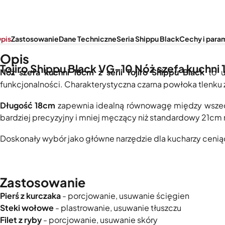
pis
Zastosowanie
Dane Techniczne
Seria Shippu Black
Cechy i para
Opis
Tojiro Shippu Black VG-10 Nóż szefa kuchni
Nóż szefa kuchni 18cm z serii Tojiro Shippu Black
to u
funkcjonalności. Charakterystyczna czarna powłoka tlenku 
Długość 18cm
zapewnia idealną równowagę między wszechs
bardziej precyzyjny i mniej męczący niż standardowy 21cm 
Doskonały wybór jako główne narzędzie dla kucharzy ceni
Zastosowanie
Pierś z kurczaka
- porcjowanie, usuwanie ścięgien
Steki wołowe
- plastrowanie, usuwanie tłuszczu
Filet z ryby
- porcjowanie, usuwanie skóry