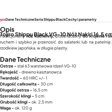
pis
Dane Techniczne
Seria Shippu Black
Cechy i parametry
Opis
Tojiro Shippu Black VG-10 Nóż Nakiri 16,5 c
Funkcjonalny
nóż kuchenny,
przeznaczony
do krojenia i s
ruchem i szybko je przenosić do salaterki lub na patelnię
rzodkiew japońska, w długie plastry.
Dane Techniczne
Ostrze -
stal 63 warstwowa rdzeń VG-10
Rękojeść
- drewno kasztanowca
Twardość -
60 HRC +/- 1
Długość całkowita -
30 cm
Długość ostrza -
16,5 cm
Szerokość klingi -
5 cm
Grubość klingi -
ok. 2,5 mm
Waga -
ok. 120 g