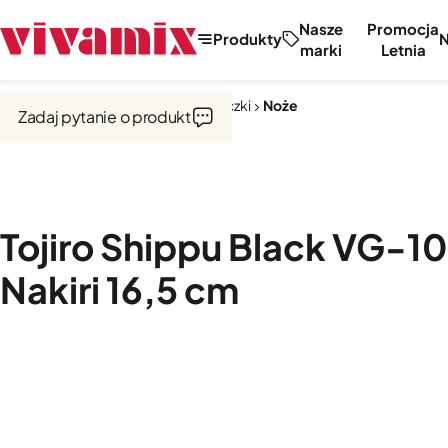
Nasze
Promocja
Produkty
marki
Letnia
Strona główna
Noże, tarki, obieraczki
Noże
Zadaj pytanie o produkt
Tojiro Shippu Black VG-1
Nakiri 16,5 cm