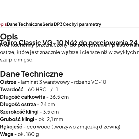
pis
Dane Techniczne
Seria DP3
Cechy i parametry
Opis
Tojiro Classic VG-10 Nóż do porcjowania 24
Nóż kuchenny
przeznaczony
do porcjowania i plastrowan
ostrze, które jest znacznie węższe i cieńsze niż w zwykłyc
szarpie mięso.
Dane Techniczne
Ostrze
- laminat 3 warstwowy - rdzeń z VG-10
Twardość
- 60 HRC +/- 1
Długość całkowita
- 36,5 cm
Długość ostrza
- 24 cm
Szerokość klingi
- 3,5 cm
Grubość klingi
- ok. 2,1 mm
Rękojeść
- eco wood (tworzywo z mączką drzewną)
Waga
- ok. 180 g