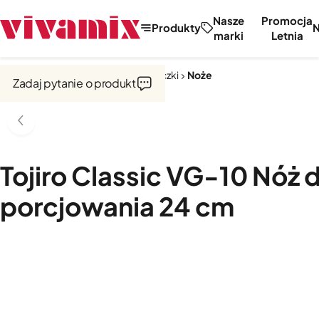
Nasze
Promocja
Produkty
marki
Letnia
Strona główna
Noże, tarki, obieraczki
Noże
Zadaj pytanie o produkt
Tojiro Classic VG-10 Nóż 
porcjowania 24 cm