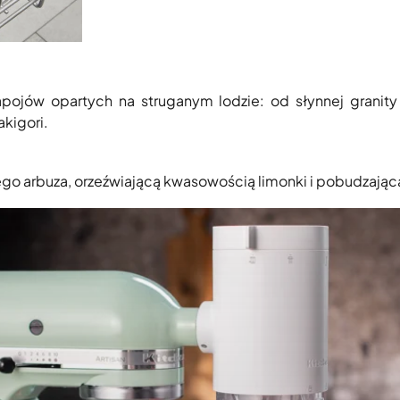
ojów opartych na struganym lodzie: od słynnej granity 
akigori.
go arbuza, orzeźwiającą kwasowością limonki i pobudzającą 