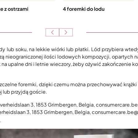
ze z ostrzami
4 foremki do lodu
 lub soku, na lekkie wiórki lub płatki. Lód przybiera wted
azą nieograniczonej ilości lodowych kompozycji, opartych n
a upalne dni i letnie wieczory, żeby ożywić zakończenie kol
zczelne foremki, dzięki czemu można przechowywać krążki
j lub przyjdą goście.
ijverheidslaan 3, 1853 Grimbergen, Belgia, consumercare.
jverheidslaan 3, 1853 Grimbergen, Belgia, consumercare.be
>