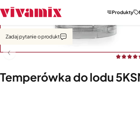
Produkty
Strona główna
Miksery, misy, przystawki
Przystawki do mikserów
Zadaj pytanie o produkt
Temperówka do lodu 5K