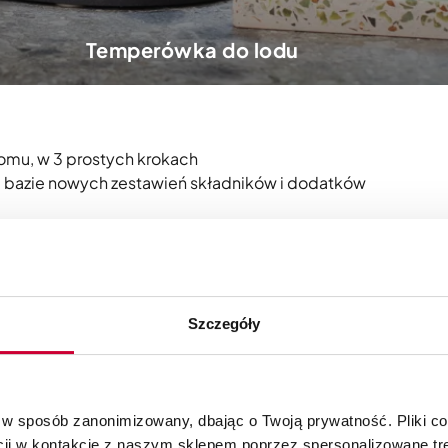
Temperówka do lodu
domu, w 3 prostych krokach
 bazie nowych zestawień składników i dodatków
Szczegóły
 w sposób zanonimizowany, dbając o Twoją prywatność. Pliki c
cji w kontakcie z naszym sklepem poprzez spersonalizowane tre