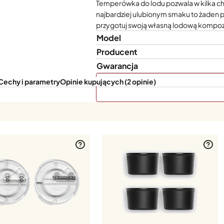
Temperówka do lodu pozwala w kilka chw
najbardziej ulubionym smaku to żaden pr
przygotuj swoją własną lodową kompoz
Model
Producent
Gwarancja
Cechy i parametry
Opinie kupujących (2 opinie)