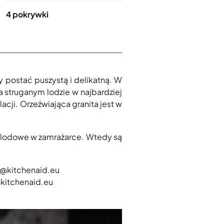
4 pokrywki
y postać puszystą i delikatną. W
a struganym lodzie w najbardziej
acji. Orzeźwiająca granita jest w
 lodowe w zamrażarce. Wtedy są
be@kitchenaid.eu
@kitchenaid.eu