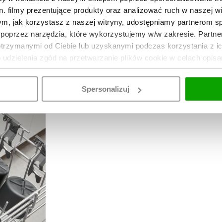
 smakach, zawsze gotowe do użycia
. filmy prezentujące produkty oraz analizować ruch w naszej wi
ych KitchenAid
tym, jak korzystasz z naszej witryny, udostępniamy partnerom 
poprzez narzędzia, które wykorzystujemy w/w zakresie. Partne
otrzymanymi od Ciebie lub uzyskanymi podczas korzystania z i
o udzielenia zgód na przetwarzanie plików cookie w celach opis
Spersonalizuj