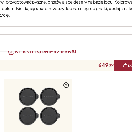
il przygotować pyszne, orzeźwiające desery na bazie lodu. Kolorowa
oblem. Nie daj się upałom, zetrzyj lód na śnieg lub płatki, dodaj smak
ycję.
KLIKNIJ I ODBIERZ RABAT
649
D