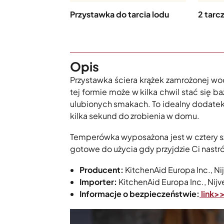
Przystawka do tarcia lodu
2 tarc
Opis
Przystawka ściera krążek zamrożonej wody
tej formie może w kilka chwil stać się b
ulubionych smakach. To idealny dodatek n
kilka sekund do zrobienia w domu.
Temperówka wyposażona jest w cztery s
gotowe do użycia gdy przyjdzie Ci nastró
Producent:
KitchenAid Europa Inc., N
Importer:
KitchenAid Europa Inc., Ni
Informacje o bezpieczeństwie:
link>