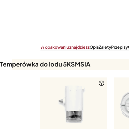
W opakowaniu znajdziesz
Opis
Zalety
Przepisy
W opakowaniu znajdziesz
Temperówka do lodu 5KSMSIA