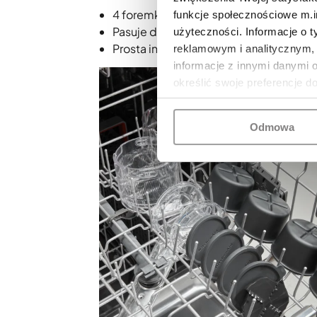
4 foremki na krążki lodowe o różnych
funkcje społecznościowe m.in
Pasuje do wszystkich mikserów stojąc
użyteczności. Informacje o 
Prosta instalacja i łatwość mycia
reklamowym i analitycznym, 
informacje z innymi danymi 
określić swoje preferencje d
Odmowa