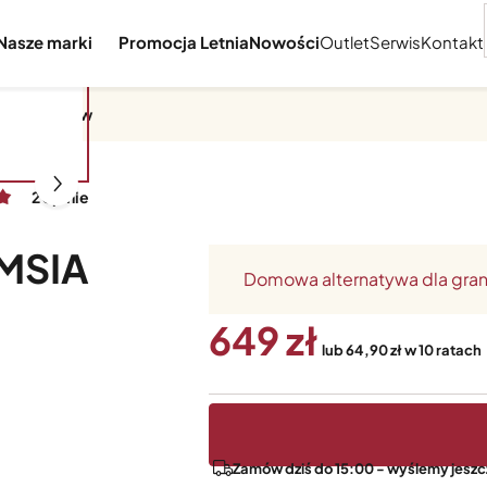
Nasze marki
Promocja Letnia
Nowości
Outlet
Serwis
Kontakt
Do deserów
2 opinie
SMSIA
Domowa alternatywa dla gran
649
lub 64,90 zł w 10 ratach
Zamów dziś do 15:00 - wyślemy jeszcz