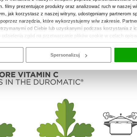
. filmy prezentujące produkty oraz analizować ruch w naszej wi
tym, jak korzystasz z naszej witryny, udostępniamy partnerom 
poprzez narzędzia, które wykorzystujemy w/w zakresie. Partne
dżywczych na wysoką temperaturę skutkuje znaczącym za
otrzymanymi od Ciebie lub uzyskanymi podczas korzystania z i
wiss Quality Testing Services) wykazały, że gotowanie 
o udzielenia zgód na przetwarzanie plików cookie w celach opis
 tradycyjnymi metodami. Wkład sitowy w dnie urządzenia 
nych składników odżywczych i wspierając zdrową dietę.
Spersonalizuj