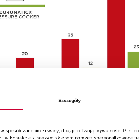
Szczegóły
 w sposób zanonimizowany, dbając o Twoją prywatność. Pliki c
cji w kontakcie z naszym sklepem poprzez spersonalizowane tre