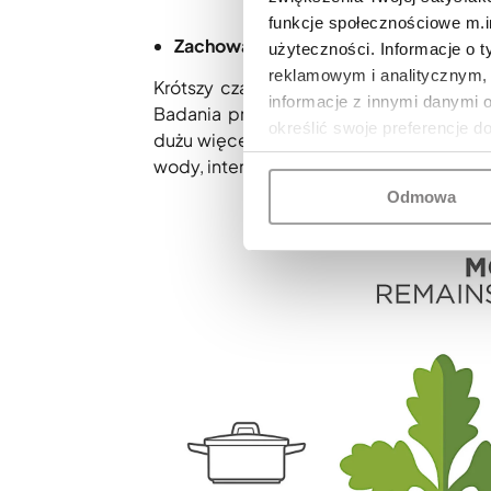
funkcje społecznościowe m.in
Zachowanie wartości odżywczych
użyteczności. Informacje o 
reklamowym i analitycznym, 
Krótszy czas ekspozycji składników o
informacje z innymi danymi 
Badania przeprowadzone przez SQTS (S
określić swoje preferencje d
dużu więcej witaminy C w porównaniu z
wody, intensyfikując efekt ochrony cen
Odmowa