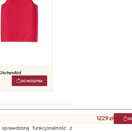
KitchenAid
DO KOSZYKA
1229
D
ch urządzeń kuchennych. Piąta
 sprawdzoną funkcjonalność z