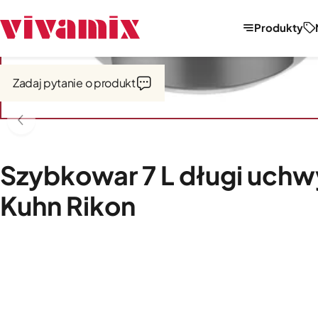
Produkty
Strona główna
Garnki i naczynia
Szybkowary
Zadaj pytanie o produkt
Szybkowar 7 L długi uch
Kuhn Rikon