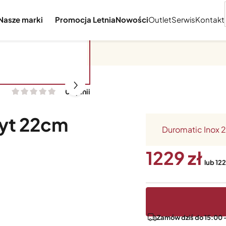
Nasze marki
Promocja Letnia
Nowości
Outlet
Serwis
Kontakt
0 opinii
wyt 22cm
Duromatic Inox
1229
lub 122
Zamów dziś do 15:00 -