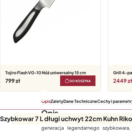
Tojiro Flash VG-10 Nóż uniwersalny 15 cm
Grill 4-
799
2449
DO KOSZYKA
Opis
Zalety
Dane Techniczne
Cechy i parametr
Opis
Szybkowar 7 L długi uchwyt 22cm Kuhn Rik
Szybkowar Duromatic Inox 7L
to efekt
generacja legendarnego szybkowara,