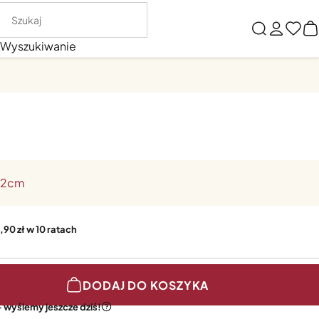
Wyszukiwanie
 22cm
,90 zł w 10 ratach
DODAJ DO KOSZYKA
 wyślemy jeszcze dziś!