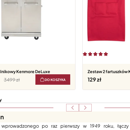
palnikowy Kenmore DeLuxe
Zestaw 2 fartuszków 
129
3499
DO KOSZYKA
y
on
 ponad 75 lat doświadczenia w produkcji profesjonalny
 wprowadzonego po raz pierwszy w 1949 roku, łączy