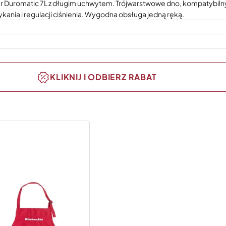
 Duromatic 7L z długim uchwytem. Trójwarstwowe dno, kompatybilny 
ania i regulacji ciśnienia. Wygodna obsługa jedną ręką.
KLIKNIJ I ODBIERZ RABAT