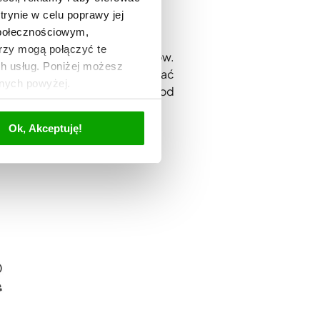
trynie w celu poprawy jej
społecznościowym,
rzy mogą połączyć te
chowaniem witamin i minerałów.
ch usług. Poniżej możesz
w szybkowarze pozwala zachować
anych powyżej.
dodatkowo separuje produkty od
Ok, Akceptuję!