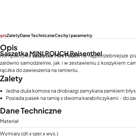
pis
Zalety
Dane Techniczne
Cechy i parametry
Opis
Saszetka MINI POUCH Reisenthel
Kompaktowa
saszetka Mini Pouch
na najpotrzebniejsze pr
zarówno samodzielnie, jak i w zestawieniu z koszykiem car
rączka do zawieszenia na ramieniu.
Zalety
Jedna duża komora na drobiazgi zamykana zamkiem bły
Posiada pasek na ramię z dwoma karabińczykami - do za
Dane Techniczne
Materiał
Wymiary (dł.x szer.x wys.)