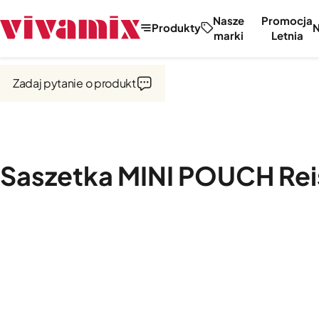
Nasze
Promocja
Produkty
marki
Letnia
Strona główna
Zadaj pytanie o produkt
Saszetka MINI POUCH Rei