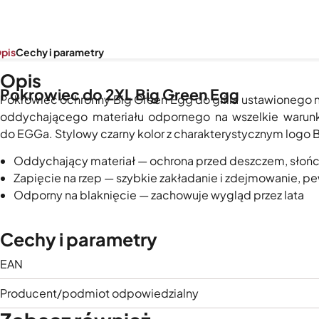
pis
Cechy i parametry
Opis
Pokrowiec do 2XL Big Green Egg
Pokrowiec ochronny Big Green Egg do grilla ustawionego na
oddychającego materiału odpornego na wszelkie warunk
do EGGa. Stylowy czarny kolor z charakterystycznym logo 
Oddychający materiał — ochrona przed deszczem, słońc
Zapięcie na rzep — szybkie zakładanie i zdejmowanie, 
Odporny na blaknięcie — zachowuje wygląd przez lata
Cechy i parametry
EAN
Producent/podmiot odpowiedzialny