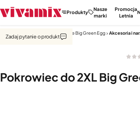
Nasze
Promocja
Produkty
marki
Letnia
Strona główna
Kuchnie zewnętrzne Big Green Egg
Akcesoria i na
Zadaj pytanie o produkt
Pokrowiec do 2XL Big Gre