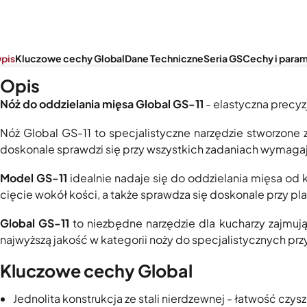
pis
Kluczowe cechy Global
Dane Techniczne
Seria GS
Cechy i para
Opis
Nóż do oddzielania mięsa Global GS-11
- elastyczna precyz
Nóż Global GS-11 to specjalistyczne narzędzie stworzone
doskonale sprawdzi się przy wszystkich zadaniach wymagaj
Model GS-11
idealnie nadaje się do oddzielania mięsa od 
cięcie wokół kości, a także sprawdza się doskonale przy p
Global GS-11
to niezbędne narzędzie dla kucharzy zajmuj
najwyższą jakość w kategorii noży do specjalistycznych pr
Kluczowe cechy Global
Jednolita konstrukcja ze stali nierdzewnej - łatwość czysz