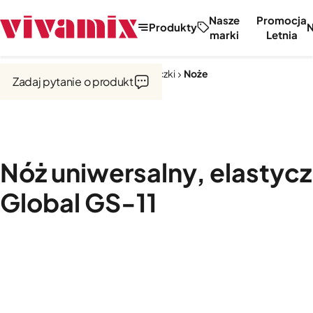
Nasze
Promocja
Produkty
marki
Letnia
Strona główna
Noże, tarki, obieraczki
Noże
Zadaj pytanie o produkt
Nóż uniwersalny, elastycz
Global GS-11