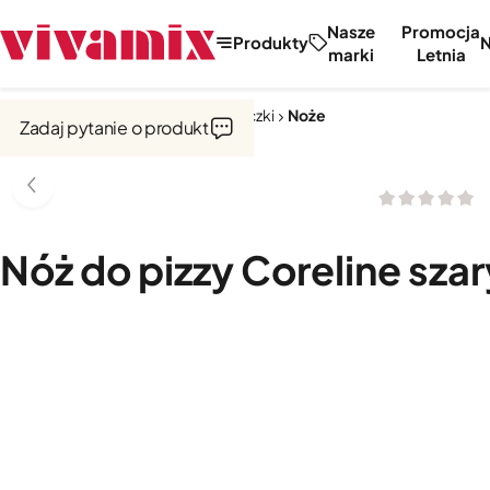
Nasze
Promocja
Produkty
marki
Letnia
Strona główna
Noże, tarki, obieraczki
Noże
Zadaj pytanie o produkt
Nóż do pizzy Coreline szar