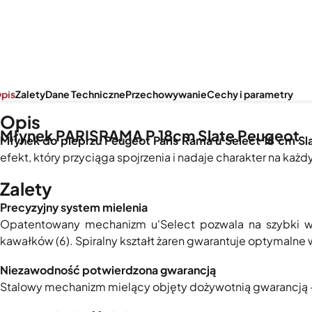
pis
Zalety
Dane Techniczne
Przechowywanie
Cechy i parametry
Opis
Młynek PARISRAMA P 18cm Slate Peugeot
Młynek do pieprzu Peugeot Paris Rama u'Select 18 cm Sl
efekt, który przyciąga spojrzenia i nadaje charakter na każd
Zalety
Precyzyjny system mielenia
Opatentowany mechanizm u'Select pozwala na szybki wy
kawałków (6). Spiralny kształt żaren gwarantuje optymalne 
Niezawodność potwierdzona gwarancją
Stalowy mechanizm mielący objęty dożywotnią gwarancją – 