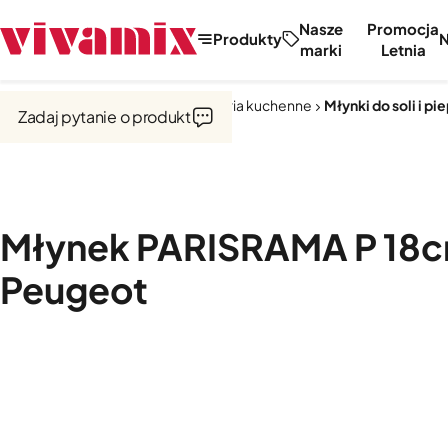
Nasze
Promocja
Produkty
marki
Letnia
Strona główna
Narzędzia i akcesoria kuchenne
Młynki do soli i pi
Zadaj pytanie o produkt
Młynek PARISRAMA P 18c
Peugeot