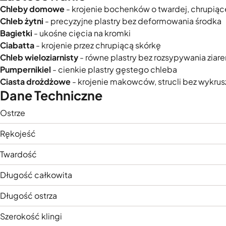
Chleby domowe
- krojenie bochenków o twardej, chrupiąc
Chleb żytni
- precyzyjne plastry bez deformowania środka
Bagietki
- ukośne cięcia na kromki
Ciabatta
- krojenie przez chrupiącą skórkę
Chleb wieloziarnisty
- równe plastry bez rozsypywania ziare
Pumpernikiel
- cienkie plastry gęstego chleba
Ciasta drożdżowe
- krojenie makowców, strucli bez wykrus
Dane Techniczne
Ostrze
Rękojeść
Twardość
Długość całkowita
Długość ostrza
Szerokość klingi