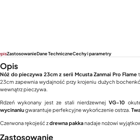
pis
Zastosowanie
Dane Techniczne
Cechy i parametry
Opis
Nóż do pieczywa 23cm z serii Mcusta Zanmai Pro Flame
t
23cm zapewnia wydajność przy krojeniu dużych bochenków
wewnątrz pieczywa.
Rdzeń wykonany jest ze stali nierdzewnej
VG-10
okut
wycinaniu
gwarantuje perfekcyjne wykończenie ostrza.
Twa
Czerwona rękojeść z
drewna pakka
nadaje nożowi wyjątkow
Zastosowanie