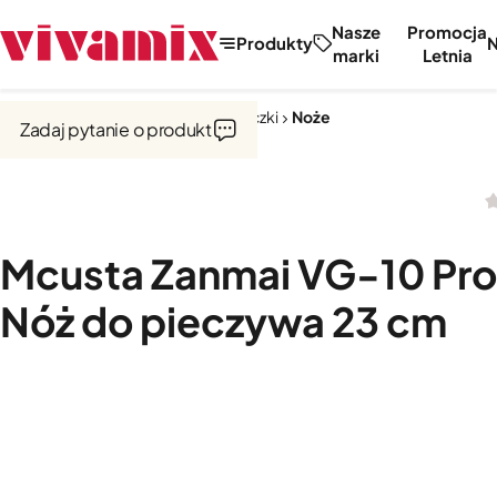
Nasze
Promocja
Produkty
marki
Letnia
Strona główna
Noże, tarki, obieraczki
Noże
Zadaj pytanie o produkt
Mcusta Zanmai VG-10 Pro
Nóż do pieczywa 23 cm