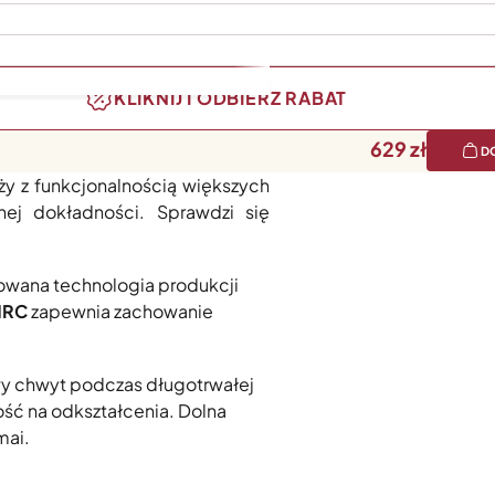
KLIKNIJ I ODBIERZ RABAT
629
D
tanowiące idealne uzupełnienie
y z funkcjonalnością większych
ej dokładności. Sprawdzi się
owana technologia produkcji
HRC
zapewnia zachowanie
y chwyt podczas długotrwałej
ość na odkształcenia. Dolna
mai.