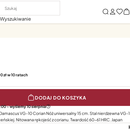
Wyszukiwanie
0 zł w 10 ratach
DODAJ DO KOSZYKA
:00 - wyślemy 10 sierpnia
 Damascus VG-10 Corian Nóż uniwersalny 15 cm. Stal nierdzewna VG-
eńskiej. Nitowana rękojeść z corianu. Twardość 60-61 HRC. Japan