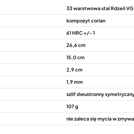
33 warstwowa stal Rdzeń VG
kompozyt corian
61 HRC +/- 1
26,6 cm
15,0 cm
2,9 cm
1,9 mm
szlif dwustronny symetryczn
107 g
nie zaleca się mycia w zmyw