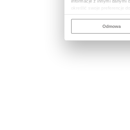
informacje z innymi danymi 
określić swoje preferencje d
Odmowa