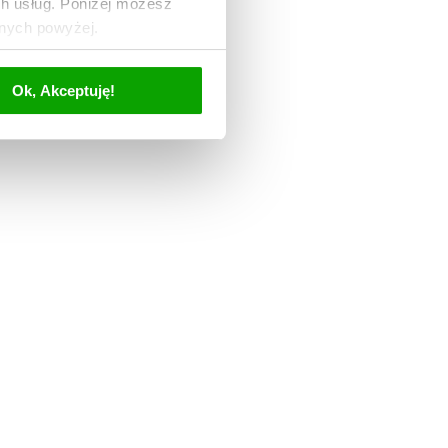
ch usług. Poniżej możesz
anych powyżej.
Ok, Akceptuję!