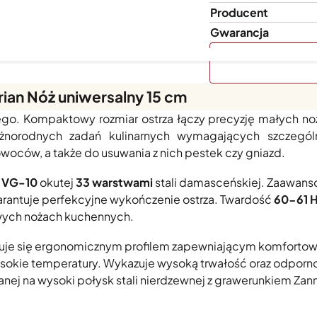
Producent
Gwarancja
ian Nóż uniwersalny 15 cm
c Damascus o długości 15cm
to wszechstronne narzędzie s
o. Kompaktowy rozmiar ostrza łączy precyzję małych noż
żnorodnych zadań kulinarnych wymagających szczególn
owoców, a także do usuwania z nich pestek czy gniazd.
j
VG-10
okutej
33 warstwami
stali damasceńskiej. Zaawans
rantuje perfekcyjne wykończenie ostrza. Twardość
60-61 
owych nożach kuchennych.
uje się ergonomicznym profilem zapewniającym komfortow
wysokie temperatury. Wykazuje wysoką trwałość oraz odporn
anej na wysoki połysk stali nierdzewnej z grawerunkiem Zan