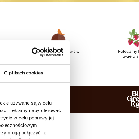
p
Profesjonalny serwis w
Polecamy t
Polsce
uwielbi
O plikach cookies
ookie używane są w celu
ści, reklamy i aby oferować
trynie w celu poprawy jej
społecznościowym,
rzy mogą połączyć te