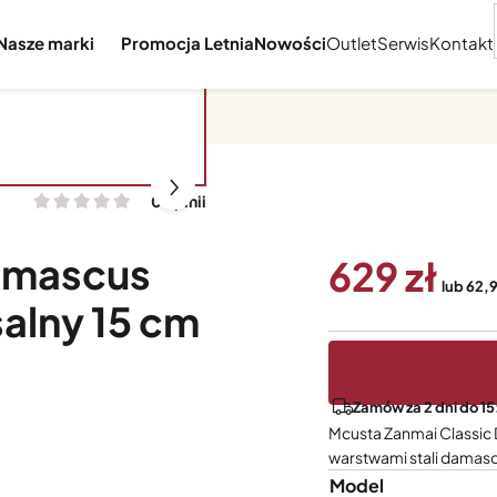
Nasze marki
Promocja Letnia
Nowości
Outlet
Serwis
Kontakt
0 opinii
amascus
629
lub 62,9
alny 15 cm
Zamów za 2 dni do 15
Mcusta Zanmai Classic
warstwami stali damasc
Model