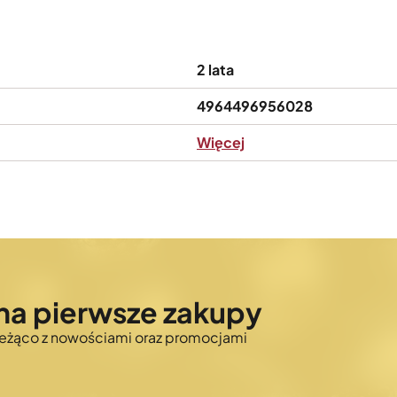
2 lata
4964496956028
Więcej
na pierwsze zakupy
bieżąco z nowościami oraz promocjami