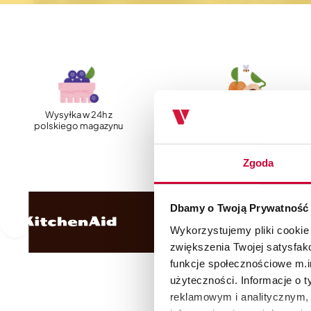
Wysyłka w 24h z
Szybka, darmowa
polskiego magazynu
dostawa
Zgoda
Dbamy o Twoją Prywatność
Wykorzystujemy pliki cookie
zwiększenia Twojej satysfak
funkcje społecznościowe m.in
użyteczności. Informacje o 
reklamowym i analitycznym, 