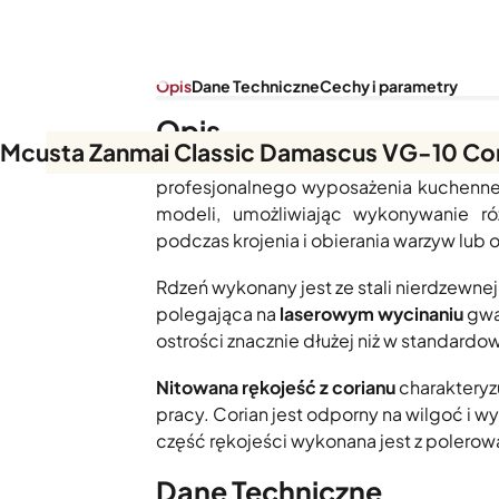
Opis
Dane Techniczne
Cechy i parametry
Opis
Mcusta Zanmai Classic Damascus VG-10 Cor
Nóż uniwersalny Mcusta Zanmai Classi
profesjonalnego wyposażenia kuchenneg
modeli, umożliwiając wykonywanie ró
podczas krojenia i obierania warzyw lub 
Rdzeń wykonany jest ze stali nierdzewne
polegająca na
laserowym wycinaniu
gwa
ostrości znacznie dłużej niż w standard
Nitowana rękojeść z corianu
charakteryz
pracy. Corian jest odporny na wilgoć i 
część rękojeści wykonana jest z polerow
Dane Techniczne