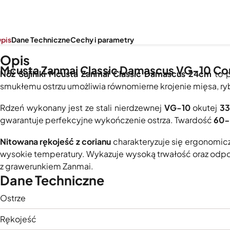
pis
Dane Techniczne
Cechy i parametry
Opis
Mcusta Zanmai Classic Damascus VG-10 Cori
Nóż Sujihiki Mcusta Zanmai Classic Damascus 24cm
to p
smukłemu ostrzu umożliwia równomierne krojenie mięsa, ryb 
Rdzeń wykonany jest ze stali nierdzewnej
VG-10
okutej
33
gwarantuje perfekcyjne wykończenie ostrza. Twardość
60-
Nitowana rękojeść z corianu
charakteryzuje się ergonomic
wysokie temperatury. Wykazuje wysoką trwałość oraz odporn
z grawerunkiem Zanmai.
Dane Techniczne
Ostrze
Rękojeść