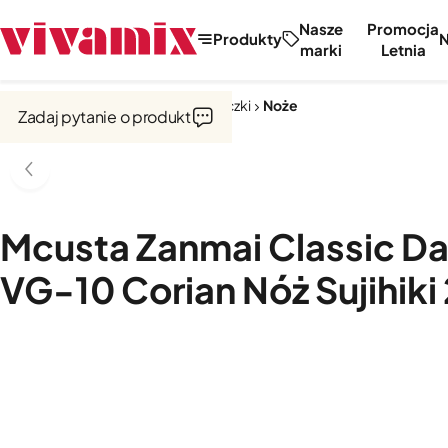
Nasze
Promocja
Produkty
marki
Letnia
Strona główna
Noże, tarki, obieraczki
Noże
Zadaj pytanie o produkt
Mcusta Zanmai Classic D
VG-10 Corian Nóż Sujihiki