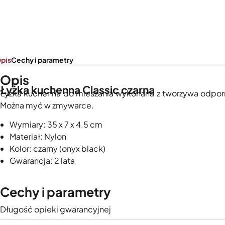
pis
Cechy i parametry
Opis
Łyżka kuchenna Classic czarna
Łyżka kuchenna do mieszania wykonana z tworzywa odpor
Można myć w zmywarce.
Wymiary: 35 x 7 x 4.5 cm
Materiał: Nylon
Kolor: czarny (onyx black)
Gwarancja: 2 lata
Cechy i parametry
Długość opieki gwarancyjnej