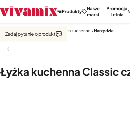
Nasze
Promocja
Produkty
marki
Letnia
Strona główna
Narzędzia i akcesoria kuchenne
Narzędzia
Zadaj pytanie o produkt
Łyżka kuchenna Classic c