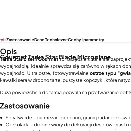
pis
Zastosowanie
Dane Techniczne
Cechy i parametry
Opis
Gourmet Tarka Star Blade Microplane
Tarka Star z serii Gourmet
to narzędzie kuchenne zaprojek
wydajnością. Idealnie sprawdza się zarówno w rękach domo
wydajność. Ultra ostre, fotowytrawialne
ostrze typu "gwi
kawałki sera w drobno tarte, puszyste kopczyki, które nat
Duża powierzchnia do tarcia pozwala na przetwarzanie obfit
Zastosowanie
Sery twarde – parmezan, pecorino, grana padano do świeży
Czekolada – drobne wióry do dekoracji deserów, ciast i