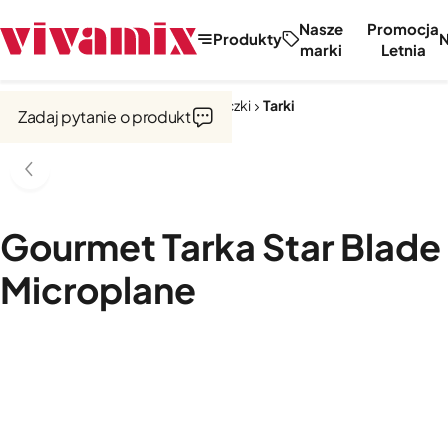
Nasze
Promocja
Produkty
marki
Letnia
Strona główna
Noże, tarki, obieraczki
Tarki
Zadaj pytanie o produkt
Gourmet Tarka Star Blade
Microplane