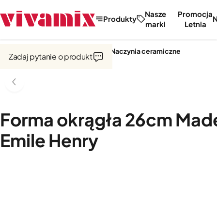
Nasze
Promocja
Produkty
marki
Letnia
Strona główna
Garnki i naczynia
Naczynia ceramiczne
Zadaj pytanie o produkt
Forma okrągła 26cm Made
Emile Henry