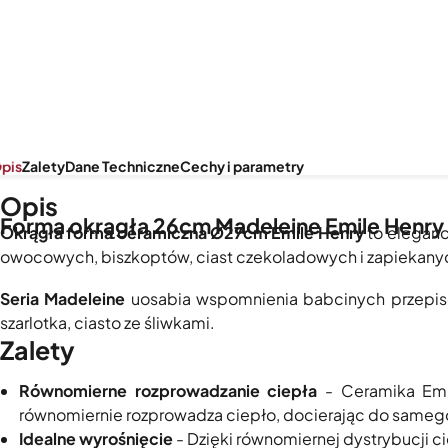
pis
Zalety
Dane Techniczne
Cechy i parametry
Opis
Forma okrągła 26cm Madeleine Emile Henry
Okrągła forma ceramiczna Ø27cm Emile Henry
to eleganc
owocowych, biszkoptów, ciast czekoladowych i zapiekanych
Seria Madeleine
uosabia wspomnienia babcinych przepisó
szarlotka, ciasto ze śliwkami.
Zalety
Równomierne rozprowadzanie ciepła
- Ceramika Emil
równomiernie rozprowadza ciepło, docierając do sameg
Idealne wyrośnięcie
- Dzięki równomiernej dystrybucji cie