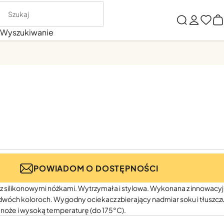
Wyszukiwanie
POWIADOM O DOSTĘPNOŚCI
x z silikonowymi nóżkami. Wytrzymała i stylowa. Wykonana z innowac
óch koloroch. Wygodny ociekacz zbierający nadmiar soku i tłuszcz
 noże i wysoką temperaturę (do 175°C).