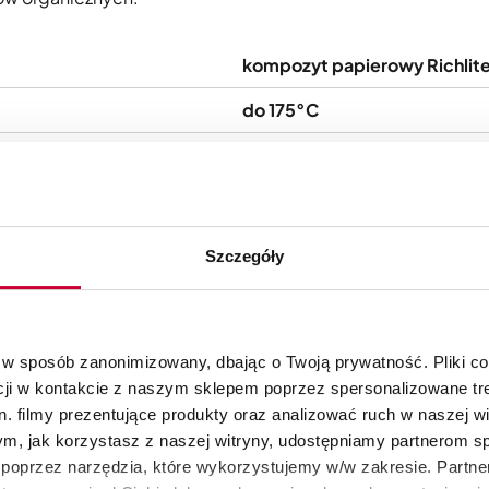
kompozyt papierowy Richlit
do 175°C
tak
USA
dożywotnia
Szczegóły
6 mm
290 mm
 w sposób zanonimizowany, dbając o Twoją prywatność. Pliki c
230 mm
cji w kontakcie z naszym sklepem poprzez spersonalizowane tre
. filmy prezentujące produkty oraz analizować ruch w naszej wi
440 g
tym, jak korzystasz z naszej witryny, udostępniamy partnerom 
poprzez narzędzia, które wykorzystujemy w/w zakresie. Partne