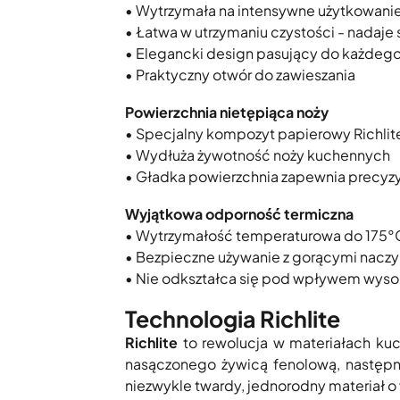
• Wytrzymała na intensywne użytkowani
• Łatwa w utrzymaniu czystości - nadaje
• Elegancki design pasujący do każdego
• Praktyczny otwór do zawieszania
Powierzchnia nietępiąca noży
• Specjalny kompozyt papierowy Richlite
• Wydłuża żywotność noży kuchennych
• Gładka powierzchnia zapewnia precyzy
Wyjątkowa odporność termiczna
• Wytrzymałość temperaturowa do 175°
• Bezpieczne używanie z gorącymi naczy
• Nie odkształca się pod wpływem wyso
Technologia Richlite
Richlite
to rewolucja w materiałach ku
nasączonego żywicą fenolową, następn
niezwykle twardy, jednorodny materiał