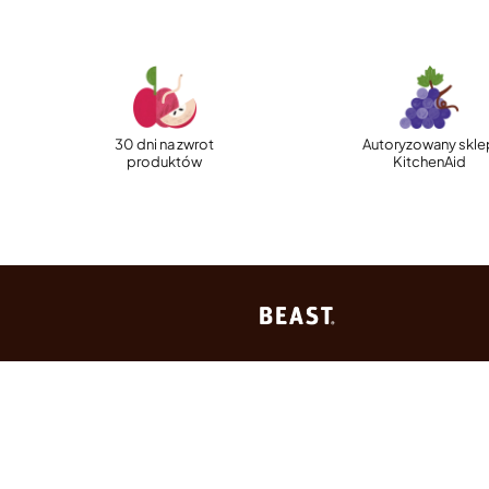
30 dni na zwrot
Autoryzowany skle
produktów
KitchenAid