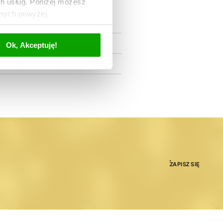
ch usług. Poniżej możesz
anych powyżej.
Ok, Akceptuję!
ZAPISZ SIĘ