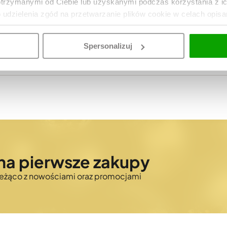
otrzymanymi od Ciebie lub uzyskanymi podczas korzystania z i
o udzielenia zgód na przetwarzanie plików cookie w celach opis
Ograniczona dożywotnia
7613329156032
Spersonalizuj
Więcej
na pierwsze zakupy
bieżąco z nowościami oraz promocjami