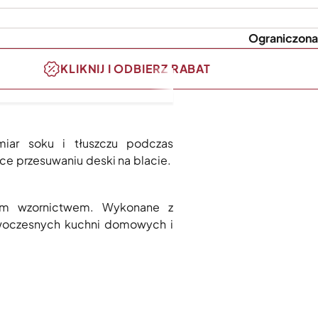
Ograniczona
KLIKNIJ I ODBIERZ RABAT
iar soku i tłuszczu podczas
ce przesuwaniu deski na blacie.
ckim wzornictwem. Wykonane z
owoczesnych kuchni domowych i