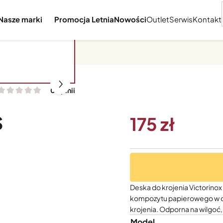
Nasze marki
Promocja Letnia
Nowości
Outlet
Serwis
Kontakt
0 opinii
S
175
Deska do krojenia Victorino
kompozytu papierowego w dw
krojenia. Odporna na wilgoć,
Model