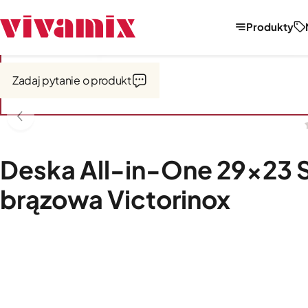
Produkty
Strona główna
Narzędzia i akcesoria kuchenne
Deski kuchenne
Zadaj pytanie o produkt
Deska All-in-One 29x23 
brązowa Victorinox