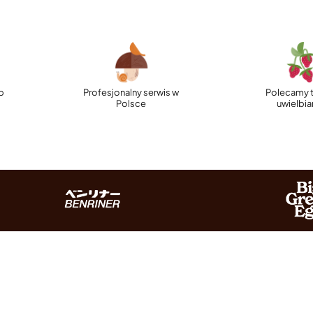
p
Profesjonalny serwis w
Polecamy t
Polsce
uwielbi