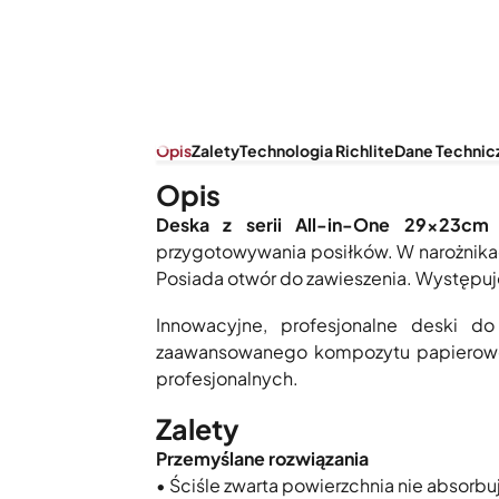
Opis
Zalety
Technologia Richlite
Dane Technic
Opis
Deska z serii All-in-One 29x23cm
przygotowywania posiłków. W narożnika
Posiada otwór do zawieszenia. Występuj
Innowacyjne, profesjonalne deski do
zaawansowanego kompozytu papiero
profesjonalnych.
Zalety
Przemyślane rozwiązania
• Ściśle zwarta powierzchnia nie absorb