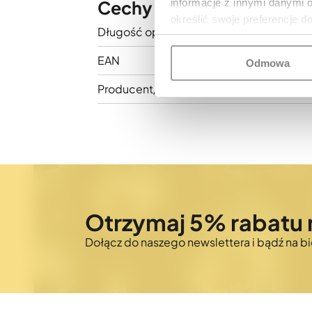
informacje z innymi danymi 
Cechy i parametry
określić swoje preferencje d
Długość opieki gwarancyjnej
EAN
Odmowa
Producent/podmiot odpowiedzialny
Otrzymaj 5% rabatu 
Dołącz do naszego newslettera i bądź na 