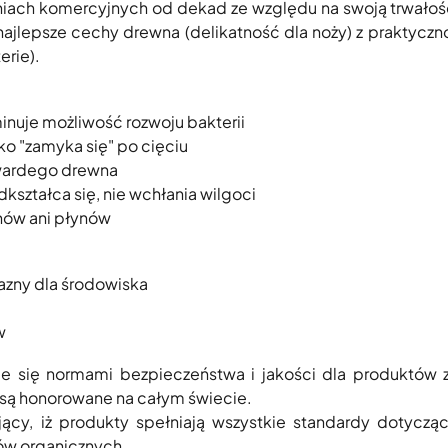
iach komercyjnych od dekad ze względu na swoją trwałość
najlepsze cechy drewna (delikatność dla noży) z praktyc
erie).
inuje możliwość rozwoju bakterii
ko "zamyka się" po cięciu
wardego drewna
dkształca się, nie wchłania wilgoci
chów ani płynów
jazny dla środowiska
w
uje się normami bezpieczeństwa i jakości dla produktów 
 są honorowane na całym świecie.
jący, iż produkty spełniają wszystkie standardy dotyczą
ków organicznych.