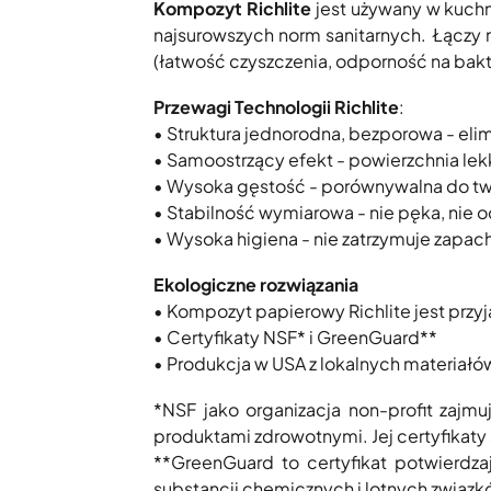
Kompozyt Richlite
jest używany w kuchn
najsurowszych norm sanitarnych. Łączy 
(łatwość czyszczenia, odporność na bakt
Przewagi Technologii Richlite
:
• Struktura jednorodna, bezporowa - elim
• Samoostrzący efekt - powierzchnia lek
• Wysoka gęstość - porównywalna do t
• Stabilność wymiarowa - nie pęka, nie o
• Wysoka higiena - nie zatrzymuje zapa
Ekologiczne rozwiązania
• Kompozyt papierowy Richlite jest przy
• Certyfikaty NSF* i GreenGuard**
• Produkcja w USA z lokalnych materiałó
*NSF jako organizacja non-profit zajm
produktami zdrowotnymi. Jej certyfikaty
**GreenGuard to certyfikat potwierdza
substancji chemicznych i lotnych związ