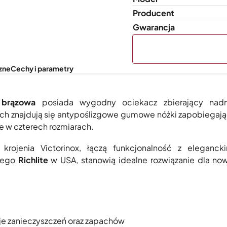
Producent
Gwarancja
zne
Cechy i parametry
 brązowa
posiada wygodny ociekacz zbierający nadm
ch znajdują się antypoślizgowe gumowe nóżki zapobiegają
e w czterech rozmiarach.
 krojenia Victorinox, łączą funkcjonalność z elegan
wego
Richlite
w USA, stanowią idealne rozwiązanie dla n
uje zanieczyszczeń oraz zapachów