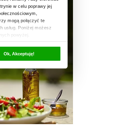
trynie w celu poprawy jej
społecznościowym,
rzy mogą połączyć te
ch usług. Poniżej możesz
anych powyżej.
Ok, Akceptuję!