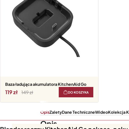
Baza ładująca akumulatora KitchenAid Go
119
149
DO KOSZYKA
Opis
Zalety
Dane Techniczne
Wideo
Kolekcja 
Opis