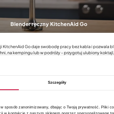
Blender ręczny KitchenAid Go
i KitchenAid Go daje swobodę pracy bez kabla i pozwala 
i, na kempingu lub w podróży - przygotuj ulubiony koktajl
W komplecie z blenderem znajduje się bogata gama przyda
ządzenia z systemu KitchenAid Go.
Szczegóły
ja
nia w dowolnym miejscu oraz łatwość przechowywania i pr
 w sposób zanonimizowany, dbając o Twoją prywatność. Pliki c
cji w kontakcie z naszym sklepem poprzez spersonalizowane tre