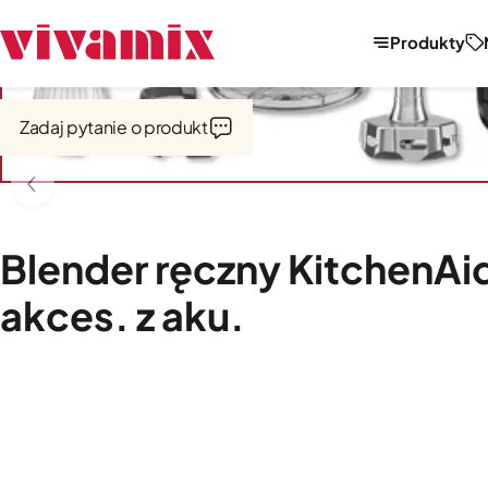
Produkty
Strona główna
Urządzenia bezprzewodowe
KitchenAid Go
Zadaj pytanie o produkt
Blender ręczny KitchenAi
akces. z aku.