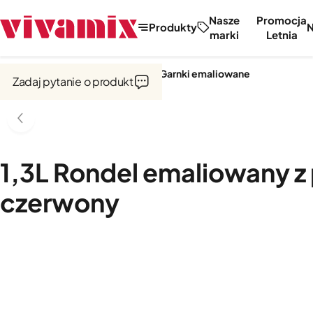
Nasze
Promocja
Produkty
marki
Letnia
Strona główna
Garnki i naczynia
Garnki emaliowane
Zadaj pytanie o produkt
1,3L Rondel emaliowany 
czerwony