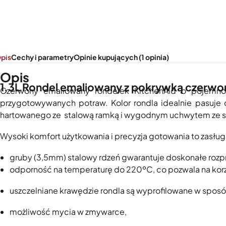
pis
Cechy i parametry
Opinie kupujących (1 opinia)
Opis
1,3L Rondel emaliowany z pokrywką czerwo
Czerwony emaliowany rondelek KitchenAid o pojemno
przygotowywanych potraw. Kolor rondla idealnie pasuje
hartowanego ze stalową ramką i wygodnym uchwytem ze st
Wysoki komfort użytkowania i precyzja gotowania to zasł
gruby (3,5mm) stalowy rdzeń gwarantuje doskonałe rozpr
odporność na temperaturę do 220ºC, co pozwala na korzys
uszczelniane krawędzie rondla są wyprofilowane w sposó
możliwość mycia w zmywarce,