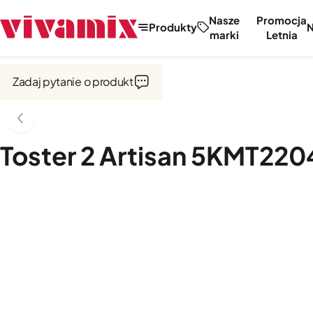
Nasze
Promocja
Produkty
marki
Letnia
Strona główna
Outlet
Zadaj pytanie o produkt
Toster 2 Artisan 5KMT220