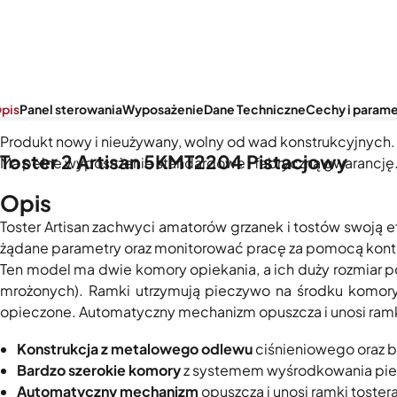
pis
Panel sterowania
Wyposażenie
Dane Techniczne
Cechy i parame
Produkt nowy i nieużywany, wolny od wad konstrukcyjnych. 
Toster 2 Artisan 5KMT2204 Pistacjowy
Ma pełne wyposażenie standardowe i fabryczną gwarancję
Opis
Toster Artisan zachwyci amatorów grzanek i tostów swoją 
żądane parametry oraz monitorować pracę za pomocą kontr
Ten model ma dwie komory opiekania, a ich duży rozmiar 
mrożonych). Ramki utrzymują pieczywo na środku komory
opieczone. Automatyczny mechanizm opuszcza i unosi ramk
Konstrukcja z metalowego odlewu
ciśnieniowego oraz b
Bardzo szerokie komory
z systemem wyśrodkowania pi
Automatyczny mechanizm
opuszcza i unosi ramki tostera