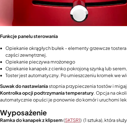
Funkcje panelu sterowania
Opiekanie okrągłych bułek - elementy grzewcze tostera
części zewnętrznej.
Opiekanie pieczywa mrożonego
Opiekanie kanapek z cienko pokrojoną szynką lub serem,
Toster jest automatyczny. Po umieszczeniu kromek we wl
Suwak do nastawiania
stopnia przypieczenia tostów i miga
Kontrolka opcji podtrzymania temperatury
. Opcja na okol
automatycznie opuści je ponownie do komór i uruchomi lek
Wyposażenie
Ramka do kanapek z klipsem
(
5KTSR1
) (1 sztuka), która sł