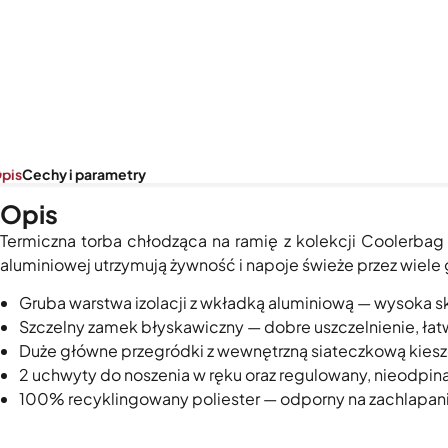
pis
Cechy i parametry
Opis
Termiczna torba chłodząca na ramię z kolekcji Coolerbag T
aluminiowej utrzymują żywność i napoje świeże przez wiel
Gruba warstwa izolacji z wkładką aluminiową — wysoka s
Szczelny zamek błyskawiczny — dobre uszczelnienie, łat
Duże główne przegródki z wewnętrzną siateczkową kieszo
2 uchwyty do noszenia w ręku oraz regulowany, nieodpin
100% recyklingowany poliester — odporny na zachlapanie