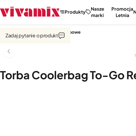
Nasze
Promocja
Produkty
marki
Letnia
Strona główna
Torby i wózki zakupowe
Zadaj pytanie o produkt
Torba Coolerbag To-Go R