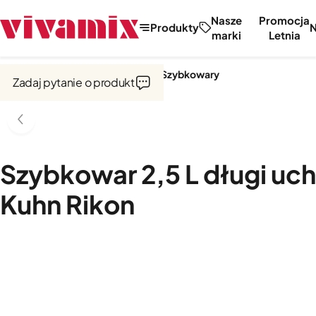
Nasze
Promocja
Produkty
marki
Letnia
Strona główna
Garnki i naczynia
Szybkowary
Zadaj pytanie o produkt
Szybkowar 2,5 L długi u
Kuhn Rikon