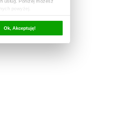
ch usług. Poniżej możesz
anych powyżej.
Ok, Akceptuję!