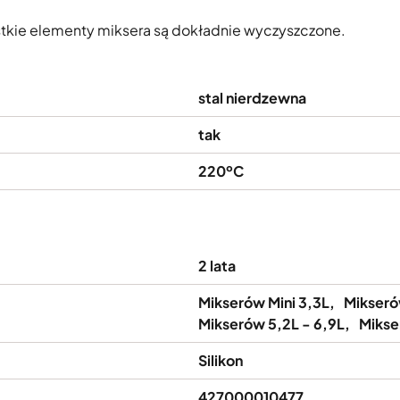
stkie elementy miksera są dokładnie wyczyszczone.
stal nierdzewna
tak
220ºC
2 lata
Mikserów Mini 3,3L
Mikseró
Mikserów 5,2L - 6,9L
Mikse
Silikon
427000010477