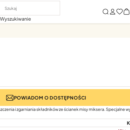
Wyszukiwanie
POWIADOM O DOSTĘPNOŚCI
zczenia i zgarniania składników ze ścianek misy miksera. Specjalne w
K