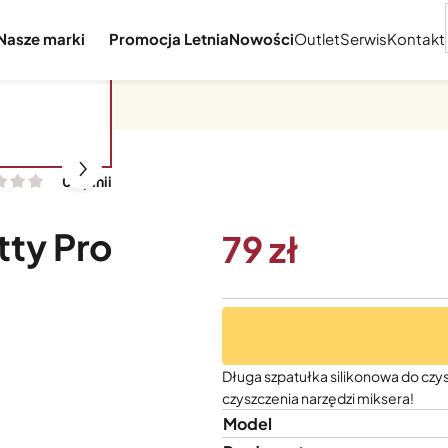
Nasze marki
Promocja Letnia
Nowości
Outlet
Serwis
Kontakt
an 5 i Classic
0 opinii
tty Pro
79
Długa szpatułka silikonowa do czys
czyszczenia narzędzi miksera!
Model