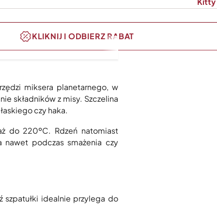
Kitty
KLIKNIJ I ODBIERZ RABAT
rzędzi miksera planetarnego, w
ie składników z misy. Szczelina
płaskiego czy haka.
 aż do 220ºC. Rdzeń natomiast
na nawet podczas smażenia czy
 szpatułki idealnie przylega do