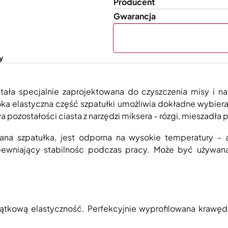
Producent
Gwarancja
y
tała specjalnie zaprojektowana do czyszczenia misy i na
ka elastyczna część szpatułki umożliwia dokładne wybieran
 pozostałości ciasta z narzędzi miksera - rózgi, mieszadła 
wana szpatułka, jest odporna na wysokie temperatury -
apewniający stabilnośc podczas pracy. Może być używa
ątkową elastyczność. Perfekcyjnie wyprofilowana krawędź