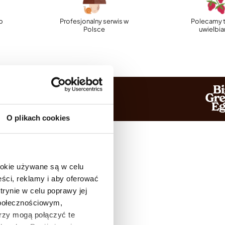
p
Profesjonalny serwis w
Polecamy t
Polsce
uwielbi
O plikach cookies
ookie używane są w celu
ści, reklamy i aby oferować
trynie w celu poprawy jej
społecznościowym,
rzy mogą połączyć te