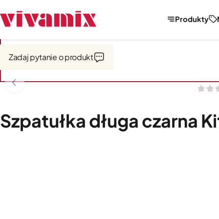
Produkty
Strona główna
Miksery, misy, przystawki
Misy i akcesoria
do Artis
Zadaj pytanie o produkt
Szpatułka długa czarna Ki