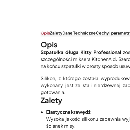
Opis
Zalety
Dane Techniczne
Cechy i parametr
Opis
Szpatułka długa Kitty Professional
zos
szczególności miksera KitchenAid. Szero
na końcu szpatułki w prosty sposób usuwa
Silikon, z którego została wyproduko
wykonany jest ze stali nierdzewnej z
gotowania.
Zalety
Elastyczna krawędź
Wysoka jakość silikonu zapewnia wyj
ścianek misy.