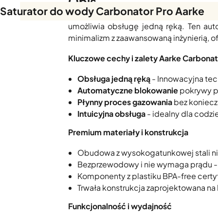
Opis
Saturator do wody Carbonator Pro Aarke
Aarke Carbonator Pro
to najnowocześn
umożliwia obsługę jedną ręką. Ten aut
minimalizm z zaawansowaną inżynierią, 
Kluczowe cechy i zalety Aarke Carbonat
Obsługa jedną ręką
- Innowacyjna tec
Automatyczne blokowanie
pokrywy po
Płynny proces gazowania
bez koniecz
Intuicyjna obsługa
- idealny dla codz
Premium materiały i konstrukcja
Obudowa z wysokogatunkowej stali n
Bezprzewodowy i nie wymaga prądu -
Komponenty z plastiku BPA-free cer
Trwała konstrukcja zaprojektowana na
Funkcjonalność i wydajność