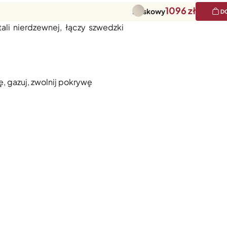
1096
Piaskowy
D
hnologią
Push-to-Lock™
, która
li nierdzewnej, łączy szwedzki
, gazuj, zwolnij pokrywę