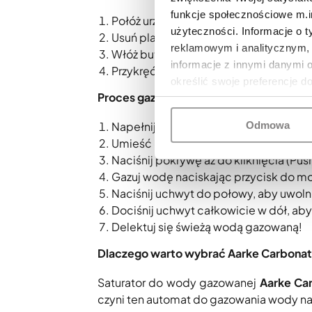
funkcje społecznościowe m.in
Połóż urządzenie na boku, używając mi
użyteczności. Informacje o 
Usuń plastikową osłonę i zatyczkę z n
reklamowym i analitycznym, 
Włóż butlę CO2 do spodu Carbonator
informacje z innymi danymi 
Przykręć butlę ruchem zgodnym z ru
określić swoje preferencje d
Proces gazowania:
Napełnij butelkę do linii napełniania
Odmowa
Umieść butelkę w podstawie urządzen
Naciśnij pokrywę aż do kliknięcia (P
Gazuj wodę naciskając przycisk do 
Naciśnij uchwyt do połowy, aby uwolni
Dociśnij uchwyt całkowicie w dół, a
Delektuj się świeżą wodą gazowaną!
Dlaczego warto wybrać Aarke Carbonat
Saturator do wody gazowanej
Aarke Ca
czyni ten automat do gazowania wody n