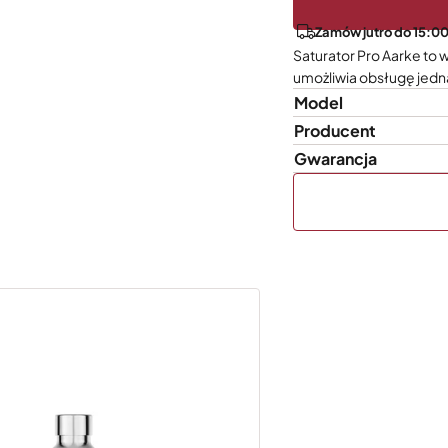
Zamów jutro do 15:00
Saturator Pro Aarke to
umożliwia obsługę jedn
Model
Producent
Gwarancja