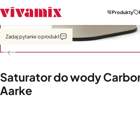
Produkty
Strona główna
Saturatory, dzbanki filtrujące
Saturatory
Zadaj pytanie o produkt
Saturator do wody Carbon
Aarke