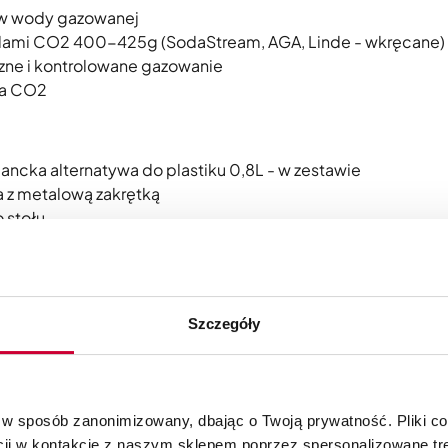
rów wody gazowanej
lami CO2 400-425g (SodaStream, AGA, Linde - wkręcane)
czne i kontrolowane gazowanie
ia CO2
gancka alternatywa do plastiku 0,8L - w zestawie
 z metalową zakrętką
 stołu
rmiczne o pojemności 800ml
dna butelka zastępuje tysiące jednorazówek
Szczegóły
j w śmieciach na każdą butlę CO2
 i środowisko
domych konsumentów
 w sposób zanonimizowany, dbając o Twoją prywatność. Pliki c
cji w kontakcie z naszym sklepem poprzez spersonalizowane tre