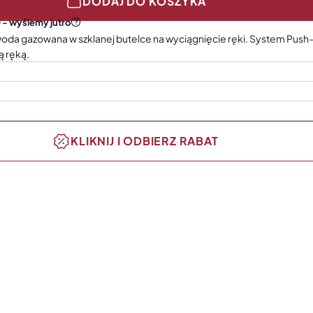
DODAJ DO KOSZYKA
 - wyślemy jutro
 woda gazowana w szklanej butelce na wyciągnięcie ręki. System Push
ą ręką.
KLIKNIJ I ODBIERZ RABAT