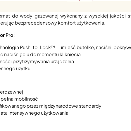
iejszy saturator do wody gazowanej z rewolucyjną tec
omat do wody gazowanej wykonany z wysokiej jakości sta
oferując bezprecedensowy komfort użytkowania.
or Pro:
hnologia Push-to-Lock™ - umieść butelkę, naciśnij pokrywę
 naciśnięciu do momentu kliknięcia
ności przytrzymywania urządzenia
iennego użytku
ierdzewnej
 pełna mobilność
tyfikowanego przez międzynarodowe standardy
 lata intensywnego użytkowania