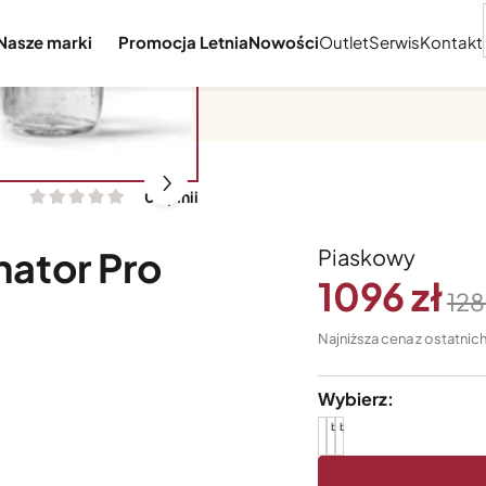
Nasze marki
Promocja Letnia
Nowości
Outlet
Serwis
Kontakt
0 opinii
ator Pro
Piaskowy
1096
128
Wybierz:
brak
brak