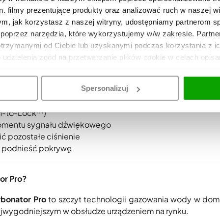
. filmy prezentujące produkty oraz analizować ruch w naszej wi
ękkiej ściereczki do ochrony
tym, jak korzystasz z naszej witryny, udostępniamy partnerom 
owej butli gazowej
poprzez narzędzia, które wykorzystujemy w/w zakresie. Partne
a
otrzymanymi od Ciebie lub uzyskanymi podczas korzystania z i
chem wskazówek zegara
o udzielenia zgód na przetwarzanie plików cookie w celach opis
Spersonalizuj
ia
ush-to-Lock™)
momentu sygnału dźwiękowego
ć pozostałe ciśnienie
by podnieść pokrywę
or Pro?
rbonator Pro
to szczyt technologii gazowania wody w do
ajwygodniejszym w obsłudze urządzeniem na rynku.