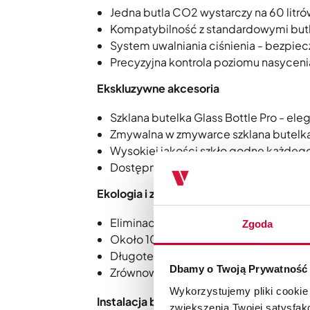
Jedna butla CO2 wystarczy na 60 lit
Kompatybilność z standardowymi but
System uwalniania ciśnienia - bezpie
Precyzyjna kontrola poziomu nasycen
Ekskluzywne akcesoria
Szklana butelka Glass Bottle Pro - ele
Zmywalna w zmywarce szklana butelka
Wysokiej jakości szkło godne każdego
Dostępne również stalowe butelki te
Ekologia i zrównoważony rozwój
Eliminacja plastikowych odpadów - je
Zgoda
Około 100 plastikowych butelek mnie
Długoterminowa inwestycja w zdrowie
Dbamy o Twoją Prywatność
Zrównoważone rozwiązanie dla świa
Wykorzystujemy pliki cookie
Instalacja butli CO2:
zwiększenia Twojej satysfak