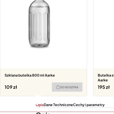
Szklana butelka 800 ml Aarke
Butelka 
Aarke
109
195
DO KOSZYKA
Opis
Dane Techniczne
Cechy i parametry