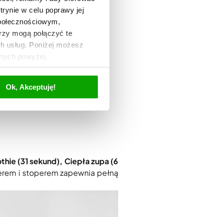
trynie w celu poprawy jej
społecznościowym,
rzy mogą połączyć te
ch usług. Poniżej możesz
anych powyżej.
Ok, Akceptuję!
ie (31 sekund), Ciepła zupa (6
erem i stoperem zapewnia pełną