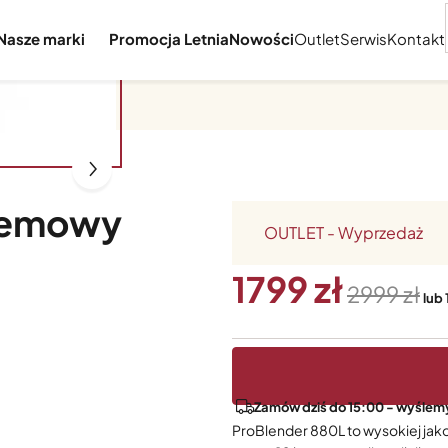
Nasze marki
Promocja Letnia
Nowości
Outlet
Serwis
Kontakt
Kremowy
OUTLET - Wyprzedaż
1799
2999
lub 
Zamów dziś do 15:00 - wyślemy
ProBlender 880L to wysokiej jako