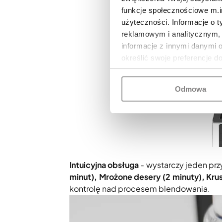
funkcje społecznościowe m.in
użyteczności. Informacje o 
reklamowym i analitycznym, 
informacje z innymi danymi 
określić swoje preferencje d
Odmowa
Intuicyjna obsługa
- wystarczy jeden prz
minut), Mrożone desery (2 minuty), Kru
kontrolę nad procesem blendowania.