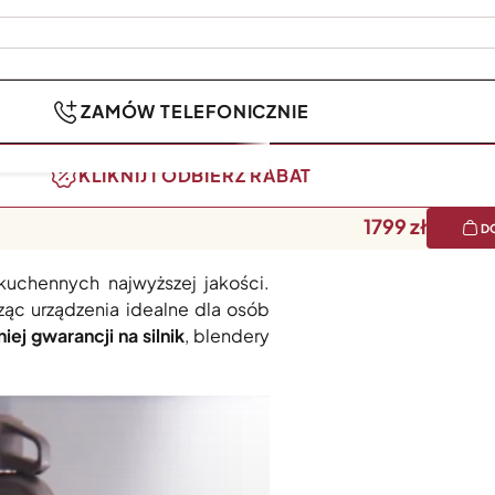
ZAMÓW TELEFONICZNIE
KLIKNIJ I ODBIERZ RABAT
1799
D
kuchennych najwyższej jakości.
ząc urządzenia idealne dla osób
iej gwarancji na silnik
, blendery