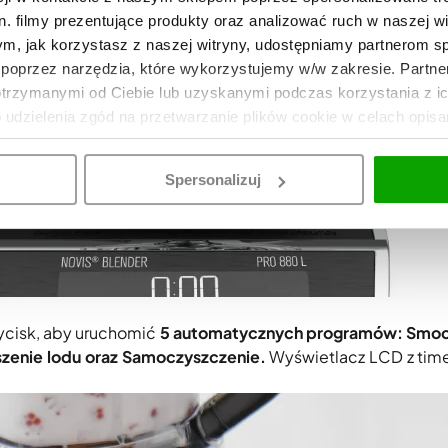
. filmy prezentujące produkty oraz analizować ruch w naszej wi
tym, jak korzystasz z naszej witryny, udostępniamy partnerom 
poprzez narzędzia, które wykorzystujemy w/w zakresie. Partne
otrzymanymi od Ciebie lub uzyskanymi podczas korzystania z i
o udzielenia zgód na przetwarzanie plików cookie w celach opis
Spersonalizuj
ycisk, aby uruchomić
5 automatycznych programów: Smooth
szenie lodu oraz Samoczyszczenie.
Wyświetlacz LCD z tim