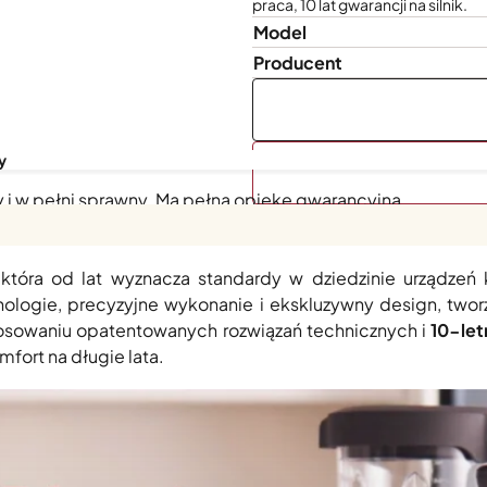
praca, 10 lat gwarancji na silnik.
Model
Producent
y
y i w pełni sprawny. Ma pełną opiekę gwarancyjną.
 która od lat wyznacza standardy w dziedzinie urządzeń 
ologie, precyzyjne wykonanie i ekskluzywny design, twor
stosowaniu opatentowanych rozwiązań technicznych i
10-letn
mfort na długie lata.