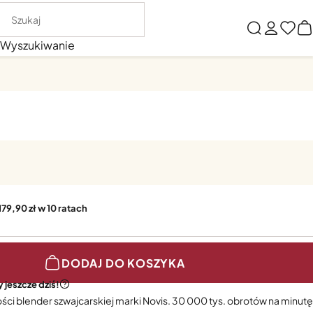
Wyszukiwanie
179,90 zł w 10 ratach
DODAJ DO KOSZYKA
 jeszcze dziś!
ści blender szwajcarskiej marki Novis. 30 000 tys. obrotów na minutę