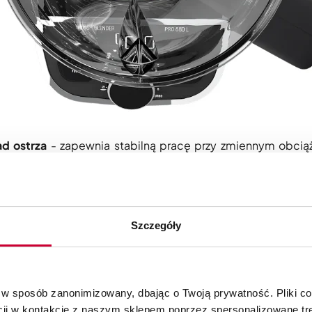
ad ostrza
- zapewnia stabilną pracę przy zmiennym obcią
Szczegóły
 w sposób zanonimizowany, dbając o Twoją prywatność. Pliki c
cji w kontakcie z naszym sklepem poprzez spersonalizowane tre