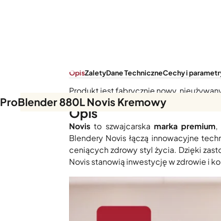
Opis
Zalety
Dane Techniczne
Cechy i parametr
Produkt jest fabrycznie nowy, nieużywan
ProBlender 880L Novis Kremowy
Opis
Novis
to szwajcarska
marka premium
,
Blendery Novis łączą innowacyjne techn
ceniących zdrowy styl życia. Dzięki za
Novis stanowią inwestycję w zdrowie i ko