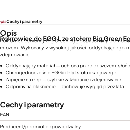
pis
Cechy i parametry
Opis
Pokrowiec do EGG L ze stołem Big Green E
Pokrowiec ochronny Big Green Egg dopasowany do modelu 
mrozem. Wykonany z wysokiej jakości, oddychającego mat
zdejmowanie.
Oddychający materiał — ochrona przed deszczem, słońc
Chroni jednocześnie EGGa i blat stołu akacjowego
Zapięcie na rzep — szybkie zakładanie i zdejmowanie
Odporny na blaknięcie — zachowuje wygląd przez lata
Cechy i parametry
EAN
Producent/podmiot odpowiedzialny