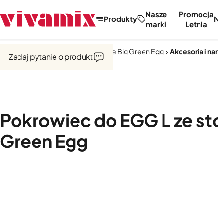
Nasze
Promocja
Produkty
marki
Letnia
Strona główna
Kuchnie zewnętrzne Big Green Egg
Akcesoria i na
Zadaj pytanie o produkt
Pokrowiec do EGG L ze st
Green Egg