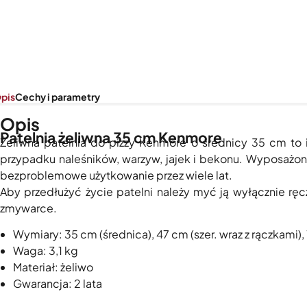
pis
Cechy i parametry
Opis
Patelnia żeliwna 35 cm Kenmore
Żeliwna patelnia do pizzy Kenmore o średnicy 35 cm to 
przypadku naleśników, warzyw, jajek i bekonu. Wyposażo
bezproblemowe użytkowanie przez wiele lat.
Aby przedłużyć życie patelni należy myć ją wyłącznie ręc
zmywarce.
Wymiary: 35 cm (średnica), 47 cm (szer. wraz z rączkami), 
Waga: 3,1 kg
Materiał: żeliwo
Gwarancja: 2 lata