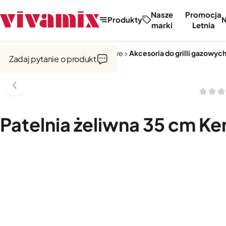
Nasze
Promocja
Produkty
marki
Letnia
Strona główna
Grille
Grille gazowe
Akcesoria do grilli gazowyc
Zadaj pytanie o produkt
Patelnia żeliwna 35 cm K