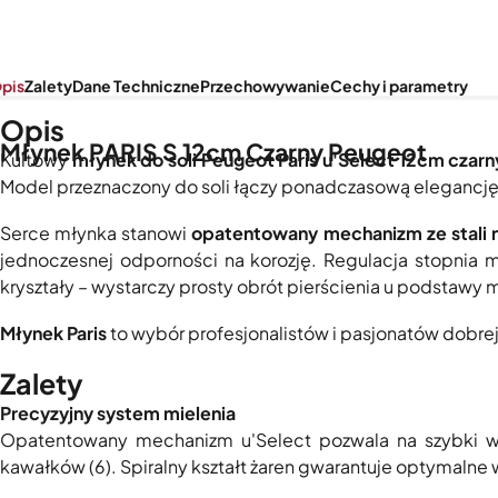
pis
Zalety
Dane Techniczne
Przechowywanie
Cechy i parametry
Opis
Młynek PARIS S 12cm Czarny Peugeot
Kultowy
młynek do soli Peugeot Paris u'Select 12cm czarn
Model przeznaczony do soli łączy ponadczasową elegancję 
Serce młynka stanowi
opatentowany mechanizm ze stali 
jednoczesnej odporności na korozję. Regulacja stopnia 
kryształy – wystarczy prosty obrót pierścienia u podstawy 
Młynek Paris
to wybór profesjonalistów i pasjonatów dobrej 
Zalety
Precyzyjny system mielenia
Opatentowany mechanizm u'Select pozwala na szybki wy
kawałków (6). Spiralny kształt żaren gwarantuje optymalne 