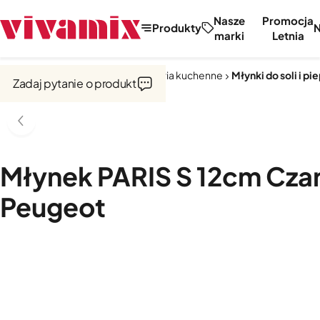
Nasze
Promocja
Produkty
marki
Letnia
Strona główna
Narzędzia i akcesoria kuchenne
Młynki do soli i pi
Zadaj pytanie o produkt
Młynek PARIS S 12cm Cza
Peugeot