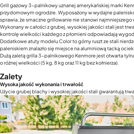
Grill gazowy 3-palnikowy uznanej amerykańskiej marki Kenmo
przydomowym ogrodzie. Wyposażony w wydajne palenisko o 
sprawia, że smaczne grillowanie nie stanowi najmniejsze
Wykonany w całości z grubej, wysokiej jakości stali jest t
kontrolę wielkości każdego z płomieni odpowiadają wygo
Dodatkowe atuty modelu Color to górny ruszt ze stali nierdz
paleniskiem znalazło się miejsce na aluminiową tacką ocie
Dużą zaletą grilla 3-palnikowego Kenmore jest otwarta tyln
o różnej wielkości (5 kg, 8 kg oraz 11 kg bez kołnierza).
Zalety
Wysoka jakość wykonania i trwałość
Użycie grubej blachy i wysokiej jakości stali gwarantują trwa