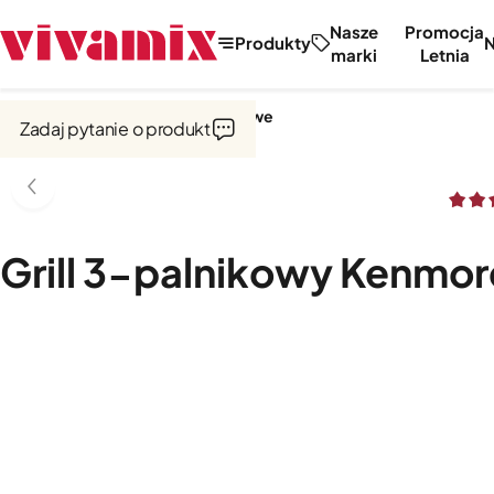
Nasze
Promocja
Produkty
marki
Letnia
Strona główna
Grille
Grille gazowe
Zadaj pytanie o produkt
Grill 3-palnikowy Kenmor