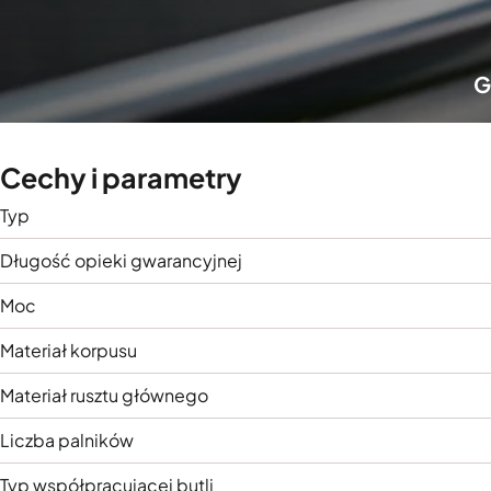
G
Cechy i parametry
Typ
Długość opieki gwarancyjnej
Moc
Materiał korpusu
Materiał rusztu głównego
Liczba palników
Typ współpracującej butli