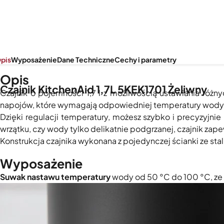
pis
Wyposażenie
Dane Techniczne
Cechy i parametry
Opis
Czajnik KitchenAid 1,7L 5KEK1701 Żeliwny
Czajnik o pojemności 1,7 l z możliwością ustawiania różny
napojów, które wymagają odpowiedniej temperatury wody
Dzięki regulacji temperatury, możesz szybko i precyzyjn
wrzątku, czy wody tylko delikatnie podgrzanej, czajnik zapew
Konstrukcja czajnika wykonana z pojedynczej ścianki ze sta
Wyposażenie
Suwak nastawu temperatury
wody od 50 °C do 100 °C, ze