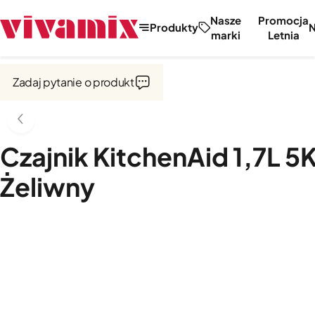
Nasze
Promocja
Produkty
marki
Letnia
Strona główna
Outlet
Zadaj pytanie o produkt
Czajnik KitchenAid 1,7L 5
Żeliwny