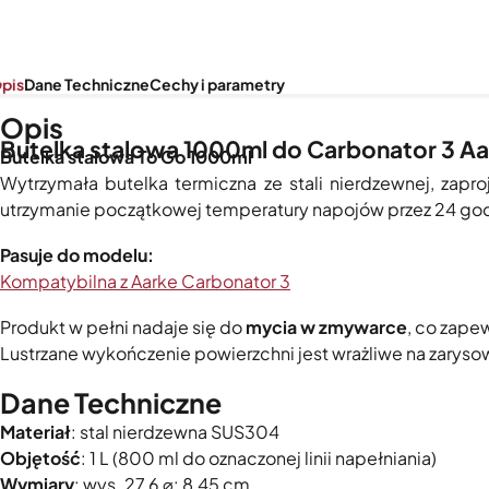
pis
Dane Techniczne
Cechy i parametry
Opis
Butelka stalowa 1000ml do Carbonator 3 A
Butelka stalowa To Go 1000ml
Wytrzymała butelka termiczna ze stali nierdzewnej, zap
utrzymanie początkowej temperatury napojów przez 24 god
Pasuje do modelu:
Kompatybilna z Aarke Carbonator 3
Produkt w pełni nadaje się do
mycia w zmywarce
, co zape
Lustrzane wykończenie powierzchni jest wrażliwe na zaryso
Dane Techniczne
Materiał
: stal nierdzewna SUS304
Objętość
: 1 L (800 ml do oznaczonej linii napełniania)
Wymiary
: wys. 27,6 ⌀: 8,45 cm