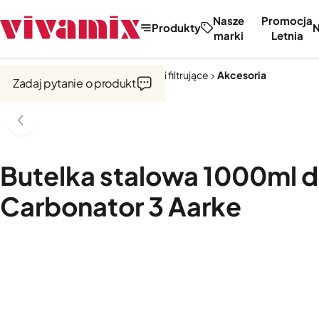
Nasze
Promocja
Produkty
marki
Letnia
Strona główna
Saturatory, dzbanki filtrujące
Akcesoria
Zadaj pytanie o produkt
Butelka stalowa 1000ml 
Carbonator 3 Aarke