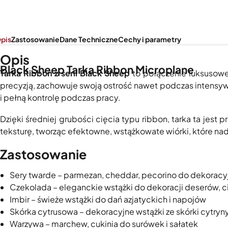
pis
Zastosowanie
Dane Techniczne
Cechy i parametry
Opis
Black Sheep Tarka Ribbon Microplane
Tarka Ribbon z serii Black Sheep
to połączenie luksusowe
precyzją, zachowuje swoją ostrość nawet podczas intens
i pełną kontrolę podczas pracy.
Dzięki średniej grubości cięcia typu ribbon, tarka ta j
teksturę, tworząc efektowne, wstążkowate wiórki, które na
Zastosowanie
Sery twarde – parmezan, cheddar, pecorino do dekoracyj
Czekolada – eleganckie wstążki do dekoracji deserów, ci
Imbir – świeże wstążki do dań azjatyckich i napojów
Skórka cytrusowa – dekoracyjne wstążki ze skórki cytryn
Warzywa – marchew, cukinia do surówek i sałatek