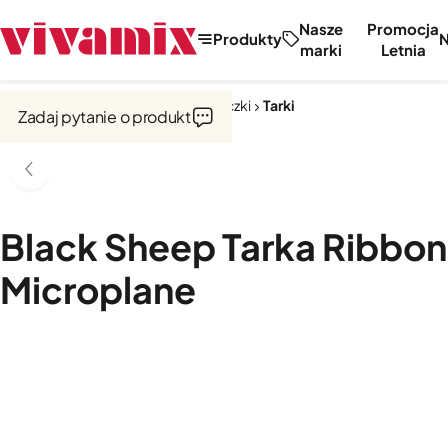
Nasze
Promocja
Produkty
marki
Letnia
Strona główna
Noże, tarki, obieraczki
Tarki
Zadaj pytanie o produkt
Black Sheep Tarka Ribbon
Microplane