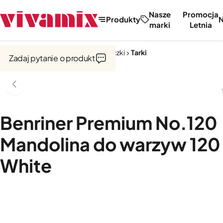
Nasze
Promocja
Produkty
marki
Letnia
Strona główna
Noże, tarki, obieraczki
Tarki
Zadaj pytanie o produkt
Benriner Premium No.120
Mandolina do warzyw 12
White