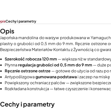
pis
Cechy i parametry
Opis
Japońska mandolina do warzyw produkowana w Yamaguchi w 
plastry o grubości od 0,5 mm do 9 mm. Ręcznie ostrzone o
Bezpieczeństwa Materiałów Kontaktu z Żywnością co gwara
Szerokość robocza 120 mm
— większa niż w standardow
Płynna
regulacja grubości od 0,5 mm do 9 mm
— duże po
Ręcznie ostrzone ostrze
— gotowe do użycia od razu po 
Antypoślizgowa
gumowana
podstawa
i zaczep na miskę 
Powiększony ochraniacz palców — zwiększone bezpiecz
Rozkładana konstrukcja — łatwe czyszczenie i konserwac
Cechy i parametry