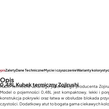
pis
Zalety
Dane Techniczne
Mycie i czyszczenie
Warianty kolorysty
Opis
0,48L Kubek termiczny Zojirushi
Kubki termiczne uznanego japońskiego producenta Zojirus
Model o pojemności 0,48L jest kompaktowy, lekki i por
konstrukcja pokrywki oraz łatwa w obsłudze blokada prz
czystości. Dodatkowy atut to bogata gama ciekawych koloró