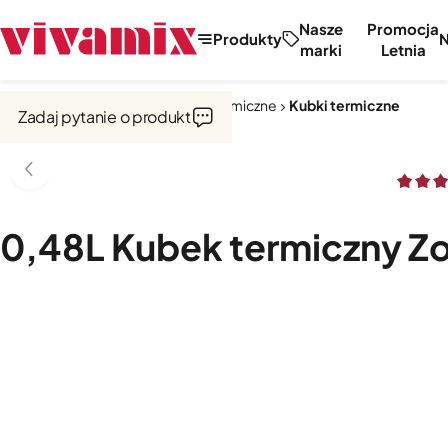
Nasze
Promocja
Produkty
marki
Letnia
Strona główna
Kubki i naczynia termiczne
Kubki termiczne
Zadaj pytanie o produkt
0,48L Kubek termiczny Zoj